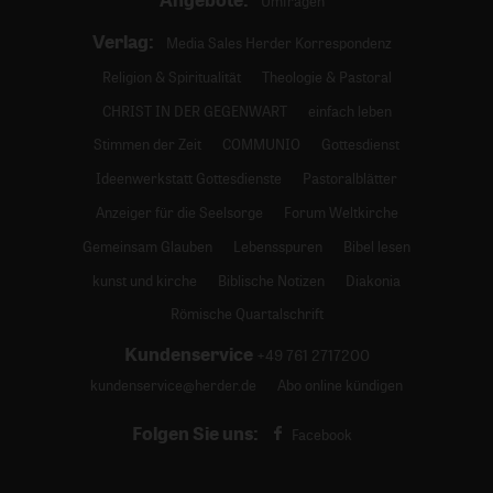
Umfragen
Verlag:
Media Sales Herder Korrespondenz
Religion & Spiritualität
Theologie & Pastoral
CHRIST IN DER GEGENWART
einfach leben
Stimmen der Zeit
COMMUNIO
Gottesdienst
Ideenwerkstatt Gottesdienste
Pastoralblätter
Anzeiger für die Seelsorge
Forum Weltkirche
Gemeinsam Glauben
Lebensspuren
Bibel lesen
kunst und kirche
Biblische Notizen
Diakonia
Römische Quartalschrift
Kundenservice
+49 761 2717200
kundenservice@herder.de
Abo online kündigen
Folgen Sie uns:
Facebook