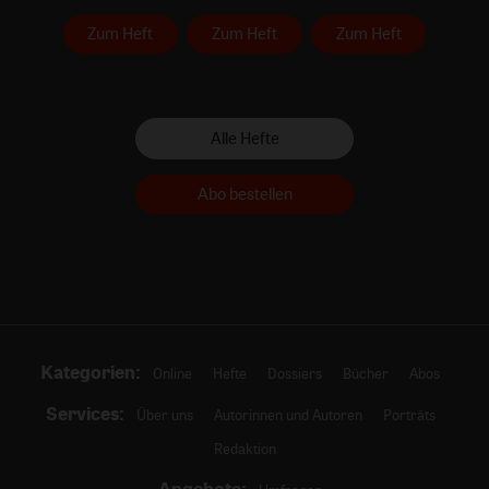
Zum Heft
Zum Heft
Zum Heft
Alle Hefte
Abo bestellen
Kategorien:
Online
Hefte
Dossiers
Bücher
Abos
Services:
Über uns
Autorinnen und Autoren
Porträts
Redaktion
Angebote: