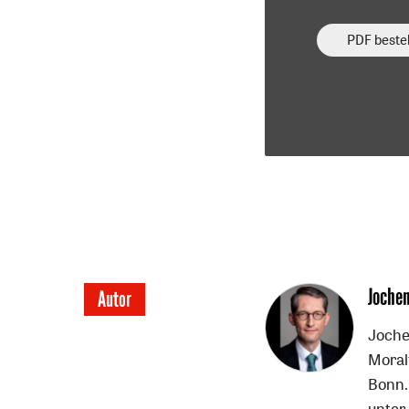
PDF bestel
Überschrift
Joche
Autor
Artikel-
Joche
Moral
Infos
Bonn.
unter