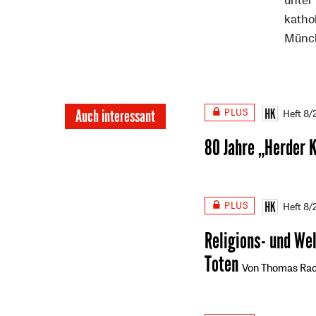
katho
Münch
PLUS
Auch interessant
Heft 8
80 Jahre „Herder 
PLUS
Heft 8
Religions- und We
Toten
Von Thomas Rac