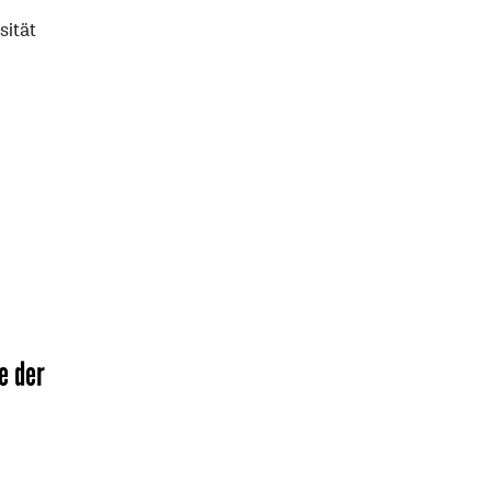
sität
e der