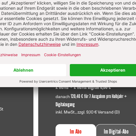
Diesen Artikel jetzt lesen!
f
Im Abo
sen
Ihr Plus: Zugriff auch auf alle anderen
atei.
Artikel im Abo-Bereich
t
2 Hefte + 2 Hefte digital 0,00 €
120,40 € für 7 Ausgaben pro Halbjahr +
danach
Digitalzugang
St
inkl. MwSt., zzgl. 9,10 € Versand (D)
Im Abo
Im Digital-Abo