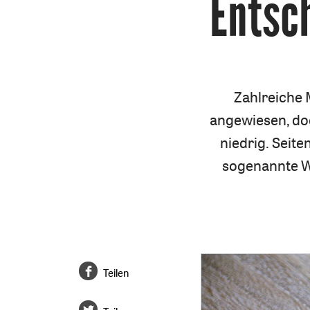
Entsc
Zahlreiche 
angewiesen, do
niedrig. Seite
sogenannte W
Teilen