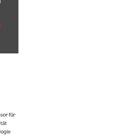
sor für
tät
logie