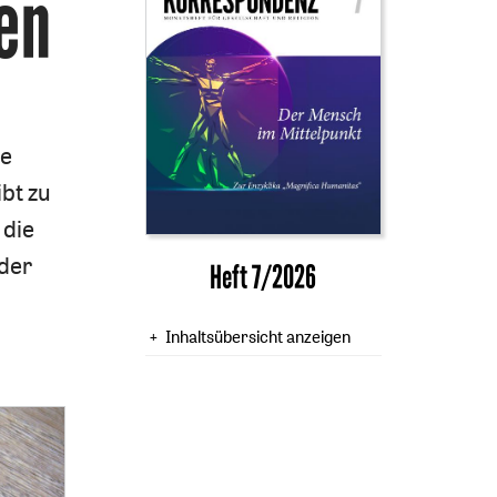
en
ne
bt zu
 die
der
Heft 7/2026
Inhaltsübersicht anzeigen