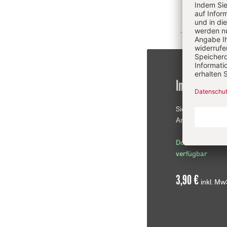
Im Einzelkau
Sie erhalten die
Artikel als PDF-D
Download sofor
verfügbar
3,90 €
inkl. Mw