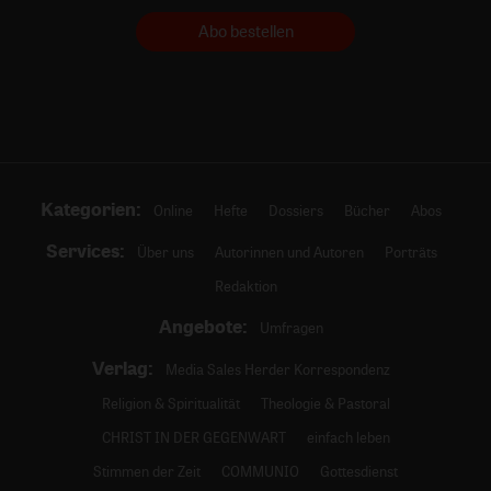
Abo bestellen
Kategorien:
Online
Hefte
Dossiers
Bücher
Abos
Services:
Über uns
Autorinnen und Autoren
Porträts
Redaktion
Angebote:
Umfragen
Verlag:
Media Sales Herder Korrespondenz
Religion & Spiritualität
Theologie & Pastoral
CHRIST IN DER GEGENWART
einfach leben
Stimmen der Zeit
COMMUNIO
Gottesdienst