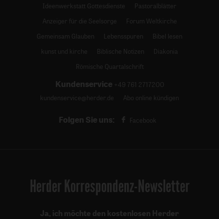
Ideenwerkstatt Gottesdienste
Pastoralblätter
Anzeiger für die Seelsorge
Forum Weltkirche
Gemeinsam Glauben
Lebensspuren
Bibel lesen
kunst und kirche
Biblische Notizen
Diakonia
Römische Quartalschrift
Kundenservice
+49 761 2717200
kundenservice@herder.de
Abo online kündigen
Folgen Sie uns:
Facebook
Herder Korrespondenz-Newsletter
Ja, ich möchte den kostenlosen Herder