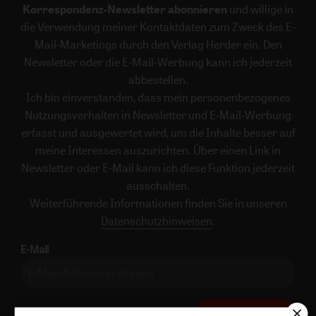
Korrespondenz-Newsletter abonnieren
und willige in
die Verwendung meiner Kontaktdaten zum Zweck des E-
Mail-Marketings durch den Verlag Herder ein. Den
Newsletter oder die E-Mail-Werbung kann ich jederzeit
abbestellen.
Ich bin einverstanden, dass mein personenbezogenes
Nutzungsverhalten in Newsletter und E-Mail-Werbung
erfasst und ausgewertet wird, um die Inhalte besser auf
meine Interessen auszurichten. Über einen Link in
Newsletter oder E-Mail kann ich diese Funktion jederzeit
ausschalten.
Weiterführende Informationen finden Sie in unseren
Datenschutzhinweisen
.
E-Mail
Jetzt anmelden