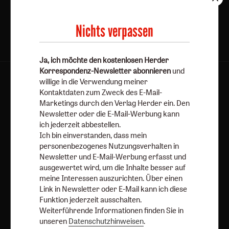
Nichts verpassen
Ja, ich möchte den kostenlosen Herder
Korrespondenz-Newsletter abonnieren
und
willige in die Verwendung meiner
AGB und Widerrufsbelehrung
Datenschutz
Kontaktdaten zum Zweck des E-Mail-
Barrierefreiheit
Impressum
Marketings durch den Verlag Herder ein. Den
Newsletter oder die E-Mail-Werbung kann
ich jederzeit abbestellen.
Vertrag widerrufen
Abo online kündigen
Ich bin einverstanden, dass mein
personenbezogenes Nutzungsverhalten in
Newsletter und E-Mail-Werbung erfasst und
ausgewertet wird, um die Inhalte besser auf
meine Interessen auszurichten. Über einen
Link in Newsletter oder E-Mail kann ich diese
Funktion jederzeit ausschalten.
Weiterführende Informationen finden Sie in
unseren
Datenschutzhinweisen
.