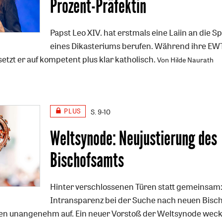
Prozent-Präfektin
Papst Leo XIV. hat erstmals eine Laiin an die Sp
eines Dikasteriums berufen. Während ihre EW
 setzt er auf kompetent plus klar katholisch.
Von Hilde Naurath
PLUS
S. 9-10
Weltsynode: Neujustierung des
Bischofsamts
Hinter verschlossenen Türen statt gemeinsam:
Intransparenz bei der Suche nach neuen Bisc
esen unangenehm auf. Ein neuer Vorstoß der Weltsynode wec