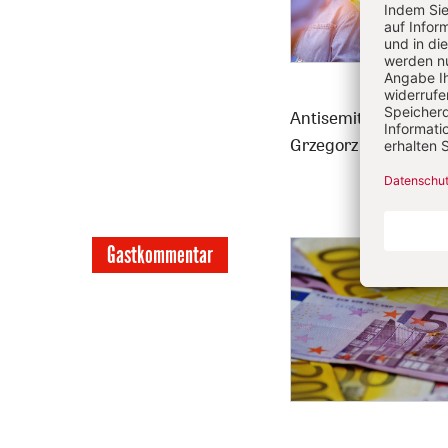
Antisemitismus führt
Grzegorz Ryś.
Von Grze
Gastkommentar