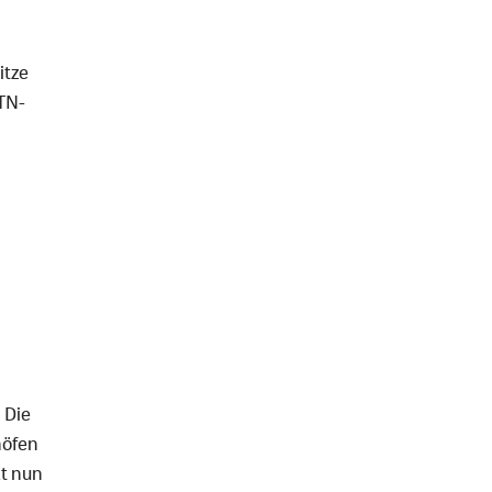
itze
TN-
 Die
höfen
kt nun