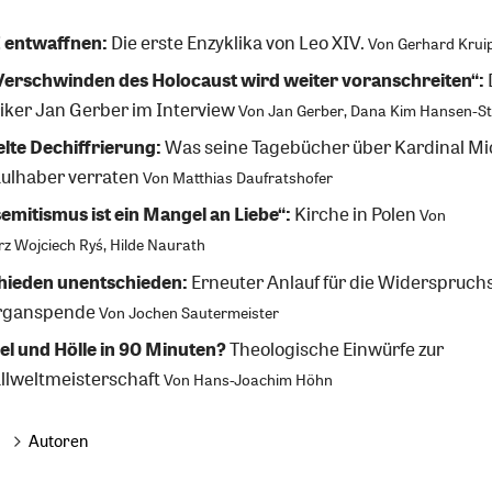
I entwaffnen:
Die erste Enzyklika von Leo XIV.
Von
Gerhard Krui
Verschwinden des Holocaust wird weiter voranschreiten“:
iker Jan Gerber im Interview
Von
Jan Gerber
,
Dana Kim Hansen-St
lte Dechiffrierung:
Was seine Tagebücher über Kardinal Mi
aulhaber verraten
Von
Matthias Daufratshofer
emitismus ist ein Mangel an Liebe“:
Kirche in Polen
Von
rz Wojciech Ryś
,
Hilde Naurath
hieden unentschieden:
Erneuter Anlauf für die Widerspruch
rganspende
Von
Jochen Sautermeister
l und Hölle in 90 Minuten?
Theologische Einwürfe zur
llweltmeisterschaft
Von
Hans-Joachim Höhn
Autoren