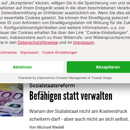
Liebe“
Ein Hirtenbrief der polnischen Bischöfe gegen
e zu einem Aufschrei, besonders gegen Hauptinitiator Kardi
gorz Wojciech Ryś, Hilde Naurath
S. 6
Sozialstaatsreform
:
Befähigen statt verwalten
Warum der Sozialstaat nicht am Kostendruck
scheitern darf – aber auch nicht an sich selbst.
Von Michael Wedell