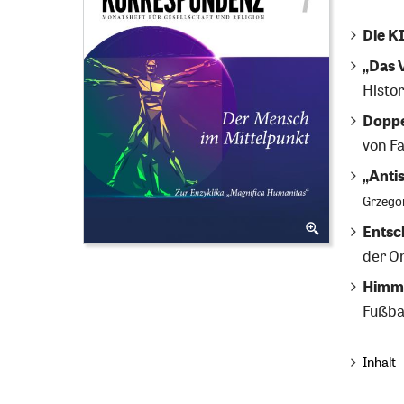
Die K
„Das 
Histor
Doppe
von F
„Antis
Grzego
Entsc
der O
Himme
Fußba
Inhalt