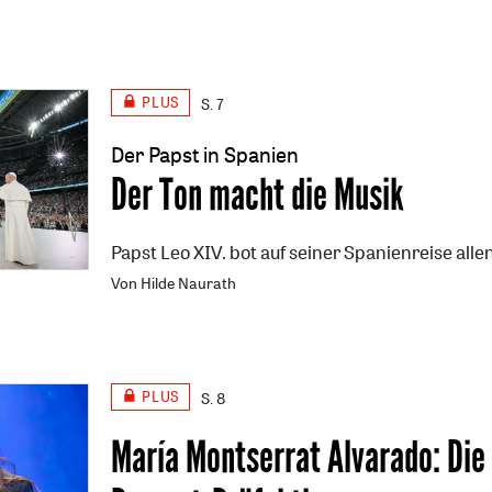
PLUS
S. 7
Der Papst in Spanien
:
Der Ton macht die Musik
Papst Leo XIV. bot auf seiner Spanienreise alle
Von Hilde Naurath
PLUS
S. 8
María Montserrat Alvarado: Die