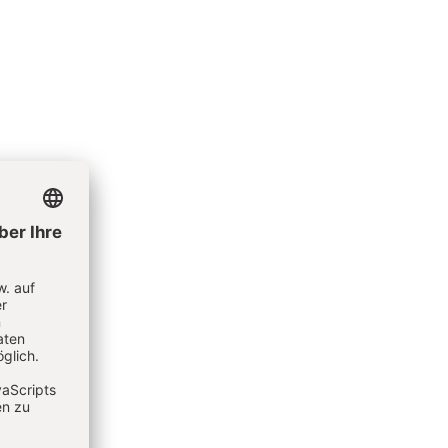
aft
gelt es
-Strosche
 an