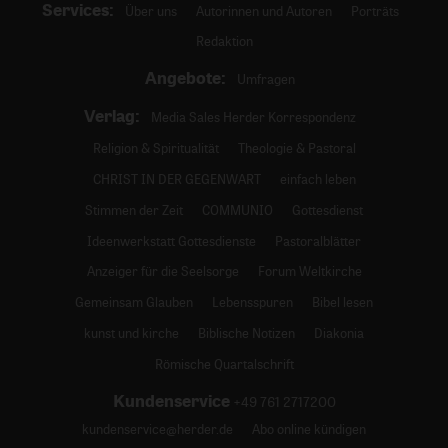
Services:
Über uns
Autorinnen und Autoren
Porträts
Redaktion
Angebote:
Umfragen
Verlag:
Media Sales Herder Korrespondenz
Religion & Spiritualität
Theologie & Pastoral
CHRIST IN DER GEGENWART
einfach leben
Stimmen der Zeit
COMMUNIO
Gottesdienst
Ideenwerkstatt Gottesdienste
Pastoralblätter
Anzeiger für die Seelsorge
Forum Weltkirche
Gemeinsam Glauben
Lebensspuren
Bibel lesen
kunst und kirche
Biblische Notizen
Diakonia
Römische Quartalschrift
Kundenservice
+49 761 2717200
kundenservice@herder.de
Abo online kündigen