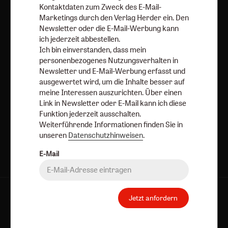
Kontaktdaten zum Zweck des E-Mail-
Newsletter oder E-Mail kann ich diese Funktion jederzeit
Marketings durch den Verlag Herder ein. Den
ausschalten.
Newsletter oder die E-Mail-Werbung kann
Weiterführende Informationen finden Sie in unseren
ich jederzeit abbestellen.
Datenschutzhinweisen
.
Ich bin einverstanden, dass mein
personenbezogenes Nutzungsverhalten in
E-Mail
Newsletter und E-Mail-Werbung erfasst und
ausgewertet wird, um die Inhalte besser auf
meine Interessen auszurichten. Über einen
Link in Newsletter oder E-Mail kann ich diese
Funktion jederzeit ausschalten.
Jetzt anmelden
Weiterführende Informationen finden Sie in
unseren
Datenschutzhinweisen
.
E-Mail
Jetzt anfordern
AGB und Widerrufsbelehrung
Datenschutz
Barrierefreiheit
Impressum