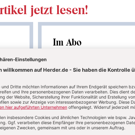
tikel jetzt lesen!
Im Abo
auf
Ihr Plus: Zugriff auch auf alle anderen Artikel i
Abo-Bereich
 Artikel
1 Heft + 1 Heft digital 0,00 €
86,80 € für 6 Ausgaben pro Jah
danach
verfügbar
+ Digitalzugang
inkl. MwSt., zzgl. 10,80 € Versand (D)
MwSt
Im Abo
Im Digital-Abo