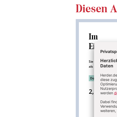
Diesen Ar
Im
Einzelk
Sie erhalten diesen
als PDF-Datei.
Download sofort 
2,95 €
inkl. 