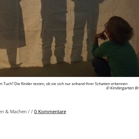
m Tuch? Die Kinder testen, ob sie sich nur anhand ihrer Schatten erkennen
© Kindergarten B
nen & Machen /
/
0 Kommentare