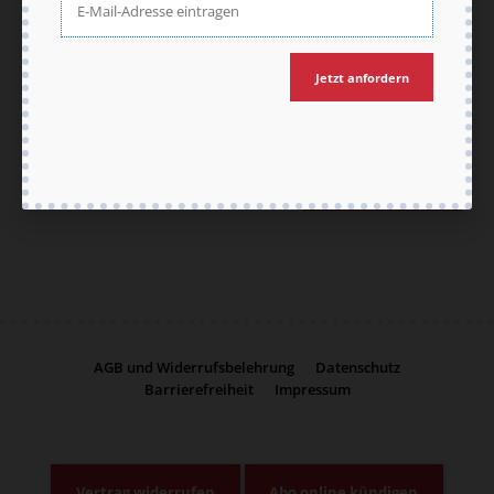
Weiterführende Informationen finden Sie in
unseren
Datenschutzhinweisen
.
E-Mail
Jetzt anfordern
Jetzt anmelden
AGB und Widerrufsbelehrung
Datenschutz
Barrierefreiheit
Impressum
Vertrag widerrufen
Abo online kündigen