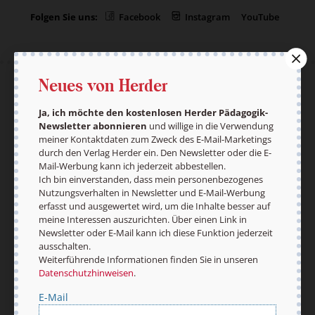
Folgen Sie uns:
Facebook
Instagram
YouTube
Neues von Herder
Der pädagogische Ratgeber
Ja, ich möchte den kostenlosen Herder Pädagogik-
Newsletter abonnieren
und willige in die Verwendung
meiner Kontaktdaten zum Zweck des E-Mail-Marketings
Ja, ich möchte den kostenlosen HERDER-
durch den Verlag Herder ein. Den Newsletter oder die E-
Pädagogik-Newsletter abonnieren
und willige in
Mail-Werbung kann ich jederzeit abbestellen.
die Verwendung meiner Kontaktdaten zum Zweck
Ich bin einverstanden, dass mein personenbezogenes
des E-Mail-Marketings durch den Verlag Herder
Nutzungsverhalten in Newsletter und E-Mail-Werbung
ein. Den Newsletter oder die E-Mail-Werbung kann
erfasst und ausgewertet wird, um die Inhalte besser auf
ich jederzeit abbestellen.
meine Interessen auszurichten. Über einen Link in
Ich bin einverstanden, dass mein
Newsletter oder E-Mail kann ich diese Funktion jederzeit
personenbezogenes Nutzungsverhalten in
ausschalten.
Newsletter und E-Mail-Werbung erfasst und
Weiterführende Informationen finden Sie in unseren
ausgewertet wird, um die Inhalte besser auf
Datenschutzhinweisen
.
meine Interessen auszurichten. Über einen Link in
Newsletter oder E-Mail kann ich diese Funktion
E-Mail
jederzeit ausschalten.