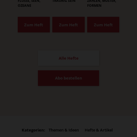
:
:
:
FLÜSSE, SEEN,
TRAURIG SEIN
ZAHLEN, MUSTER,
OZEANE
FORMEN
Zum Heft
Zum Heft
Zum Heft
Alle Hefte
Abo bestellen
Kategorien:
Themen & Ideen
Hefte & Artikel