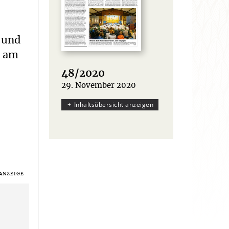
 und
i am
48/2020
29. November 2020
:
Inhaltsübersicht anzeigen