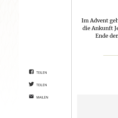
Im Advent geh
die Ankunft J
Ende der
TEILEN
TEILEN
MAILEN