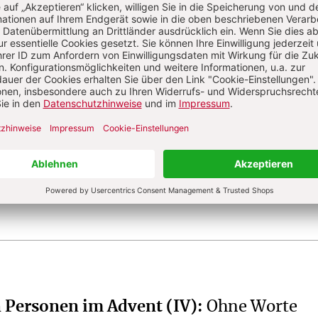
?
Anmelden
og
Dr. theol., Bern.
en
n Personen im Advent (IV)
:
Ohne Worte