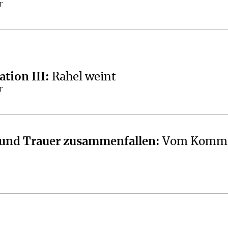
r
tion III
:
Rahel weint
r
und Trauer zusammenfallen
:
Vom Komm