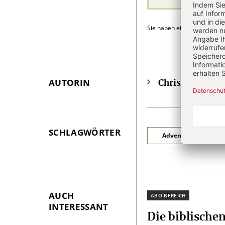
Sie haben ein Abonnement
AUTORIN
Christina Herz
Überschrift
Artikel-
Infos
SCHLAGWÖRTER
Adventsmeditation
AUCH
Plus
INTERESSANT
Die biblische