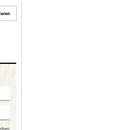
eren
eiben