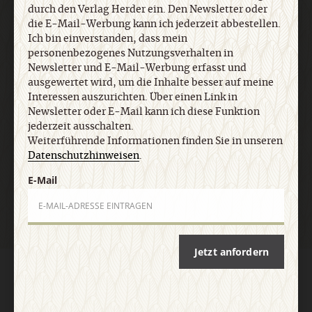
durch den Verlag Herder ein. Den Newsletter oder
jederzeit ausschalten. Weiterführende
die E-Mail-Werbung kann ich jederzeit abbestellen.
Informationen finden Sie in unseren
Ich bin einverstanden, dass mein
Datenschutzhinweisen
.
personenbezogenes Nutzungsverhalten in
Newsletter und E-Mail-Werbung erfasst und
ausgewertet wird, um die Inhalte besser auf meine
E-Mail
Interessen auszurichten. Über einen Link in
Newsletter oder E-Mail kann ich diese Funktion
jederzeit ausschalten.
Weiterführende Informationen finden Sie in unseren
Datenschutzhinweisen
.
Jetzt anmelden
E-Mail
Jetzt anfordern
AGB und Widerrufsbelehrung
Datenschutz
Barrierefreiheit
Impressum