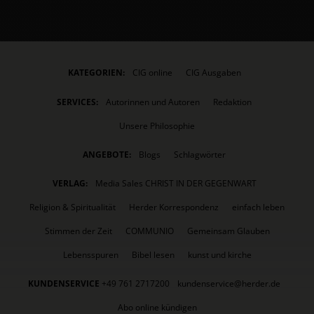
KATEGORIEN:
CIG online
CIG Ausgaben
SERVICES:
Autorinnen und Autoren
Redaktion
Unsere Philosophie
ANGEBOTE:
Blogs
Schlagwörter
VERLAG:
Media Sales CHRIST IN DER GEGENWART
Religion & Spiritualität
Herder Korrespondenz
einfach leben
Stimmen der Zeit
COMMUNIO
Gemeinsam Glauben
Lebensspuren
Bibel lesen
kunst und kirche
KUNDENSERVICE
+49 761 2717200
kundenservice@herder.de
Abo online kündigen