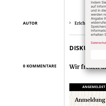
AUTOR
Erich Guntli
Überschrift
Pf
Artikel-
Infos
DISKUSSIO
0 KOMMENTARE
Wir freuen 
ANGEMELDET
Anmeldung