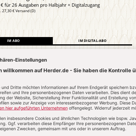
 € für 26 Ausgaben pro Halbjahr + Digitalzugang
l. 27,30 € Versand (D)
IM ABO
IM DIGITAL-ABO
Abo testen
?
Anmelden