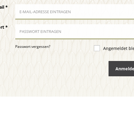
ail
*
ort
*
Passwort vergessen?
Angemeldet bl
Anmeld