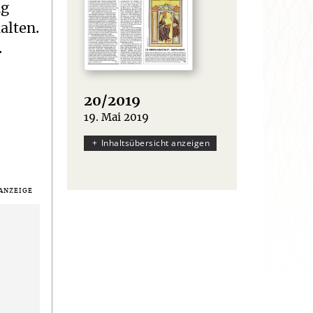
ng
alten.
.
20/2019
19. Mai 2019
:
Inhaltsübersicht anzeigen