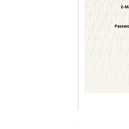
E-M
Passw