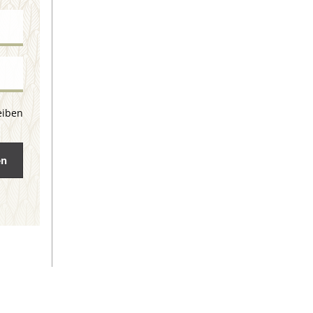
eiben
en