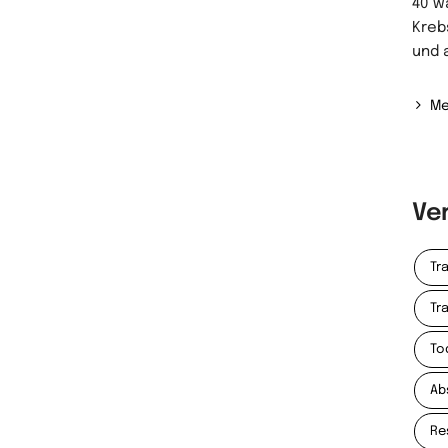
40 w
Kreb
und a
Me
Ve
Tr
Tr
To
Ab
Re