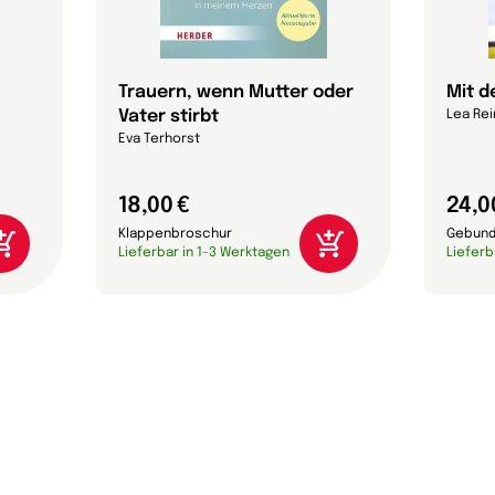
Trauern, wenn Mutter oder
Mit d
Vater stirbt
Lea Rei
Eva Terhorst
18,00 €
24,0
Klappenbroschur
Gebund
Lieferbar in 1-3 Werktagen
Lieferb