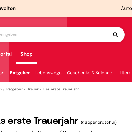
welten
Auto
ortal
Shop
ion
Ratgeber
Lebenswege
Geschenke & Kalender
Litera
n
Ratgeber
Trauer
Das erste Trauerjahr
s erste Trauerjahr
(Klappenbroschur)