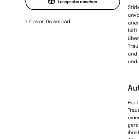
Leseprobe ansehen
Stir
unvo
Cover-Download
unen
hilf
über
Trau
und 
und 
Au
Eva 
Trau
eine
gera
ihre