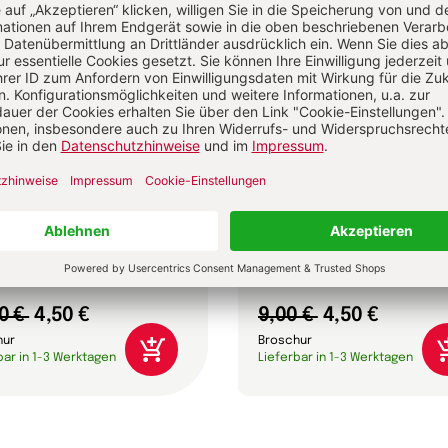
die Zeit vergeht
Glücksfaktor Dankbarke
Walter, Julia Sterthoff,
Anselm Grün, Lorenz Marti, Rudo
rd Uhde u.a.
Walter u.a.
0 €
4,50 €
9,00 €
4,50 €
hur
Broschur
bar in 1-3 Werktagen
Lieferbar in 1-3 Werktagen