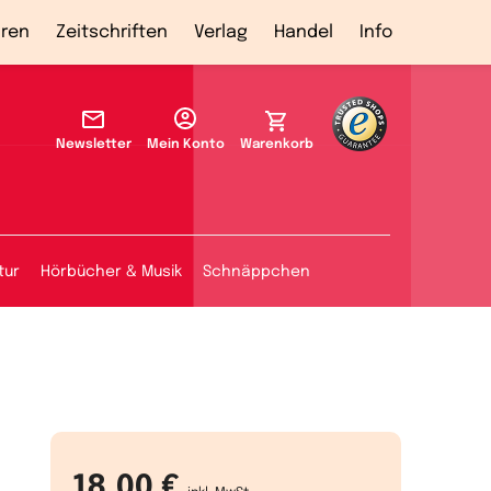
ren
Zeitschriften
Verlag
Handel
Info
Newsletter
Mein Konto
Warenkorb
tur
Hörbücher & Musik
Schnäppchen
18,00 €