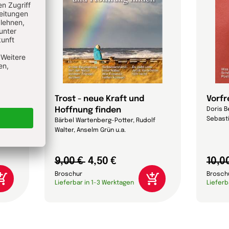
it
Trost - neue Kraft und
Vorf
Hoffnung finden
lf
Doris B
Sebasti
Bärbel Wartenberg-Potter, Rudolf
Walter, Anselm Grün u.a.
9,00 €
4,50 €
10,0
Broschur
Brosch
Lieferbar in 1-3 Werktagen
Lieferb