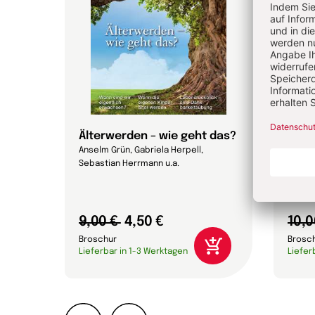
Älterwerden – wie geht das?
Wie 
Anselm Grün, Gabriela Herpell,
Rudolf 
Sebastian Herrmann u.a.
Bernha
9,00 €
4,50 €
10,0
Broschur
Brosc
Lieferbar in 1-3 Werktagen
Liefer