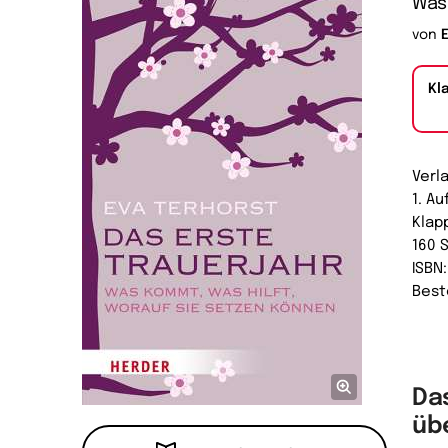
Was 
von
Kl
Verl
1. A
Klap
160 
ISBN
Best
Da
üb