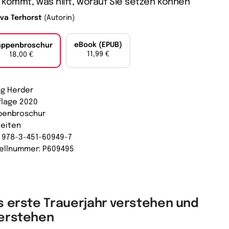
kommt, was hilft, worauf Sie setzen können
Eva Terhorst
(Autorin)
eBook (EPUB)
appenbroschur
11,99 €
18,00 €
ag Herder
uflage 2020
penbroschur
Seiten
: 978-3-451-60949-7
ellnummer: P609495
s erste Trauerjahr verstehen und
erstehen