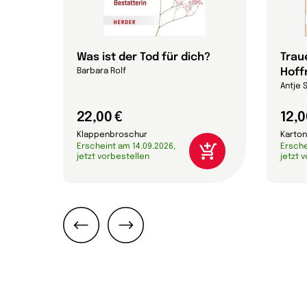
ht -
Was ist der Tod für dich?
Trau
Hoff
Barbara Rolf
Antje 
22,00 €
12,0
Klappenbroschur
Karton
Erscheint am 14.09.2026,
Ersche
jetzt vorbestellen
jetzt 
Zurück
Weiter