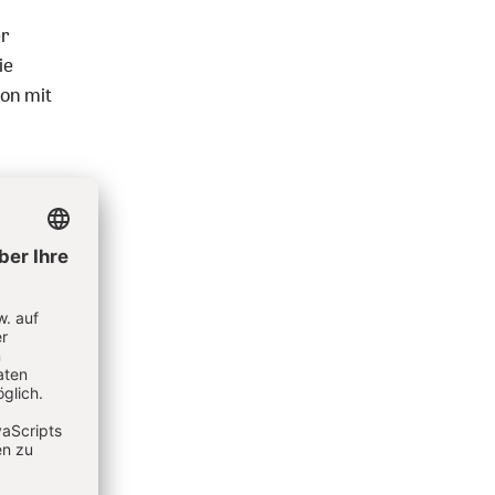
er
ie
son mit
 Sicht