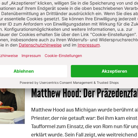
 unvollkommen
ssbrauchsbefragung der Ordensoberenkonferenz ist unfair.
S. 8
Matthew Hood: Der Präzedenzfal
Matthew Hood aus Michigan wurde berühmt al
Priester, der nie getauft war: Bei ihm kam einst
Taufformel zum Einsatz, die von Rom nun für un
erklärt wurde. Sein Fall zeigt, wie weitreichend