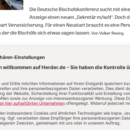
Die Deutsche Bischofskonferenz sucht mit ein
Anzeige einen neuen „Sekretär m/w/d“. Doch d
bart Verunsicherung. Für einen Neustart braucht es eine Per
n der die Bischöfe sich etwas sagen lassen.
Von Volker Resing
S. 6
Erdogans Trickkiste
Die Umwidmung der Hagia Sophia ist auch aus
muslimischer Theologen falsch.
Von Felix Körner