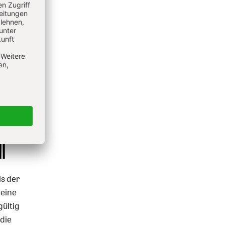
l
s der
 eine
gültig
 die