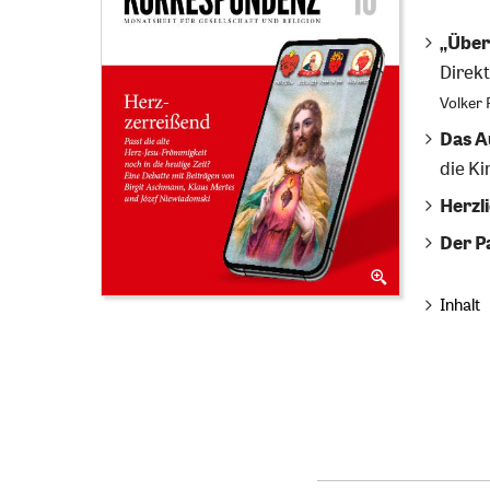
„Über 
Direk
Volker 
Das A
die Ki
Herzli
Der P
Inhalt