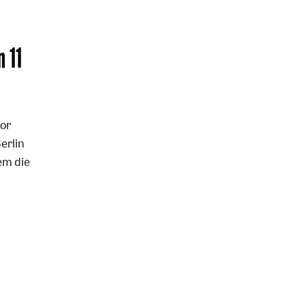
 11
vor
erlin
dem die