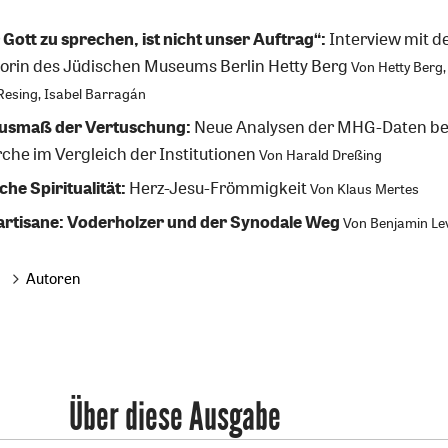
Gott zu sprechen, ist nicht unser Auftrag“:
Interview mit d
torin des Jüdischen Museums Berlin Hetty Berg
Von
Hetty Berg
,
Resing
,
Isabel Barragán
usmaß der Vertuschung:
Neue Analysen der MHG-Daten be
rche im Vergleich der Institutionen
Von
Harald Dreßing
che Spiritualität:
Herz-Jesu-Frömmigkeit
Von
Klaus Mertes
artisane: Voderholzer und der Synodale Weg
Von
Benjamin Le
Autoren
Über diese Ausgabe