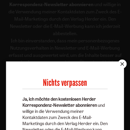
Korrespondenz-Newsletter abonnieren
und willige in
die Verwendung meiner Kontaktdaten zum Zweck des E-
Mail-Marketings durch den Verlag Herder ein. Den
Newsletter oder die E-Mail-Werbung kann ich jederzeit
abbestellen.
Ich bin einverstanden, dass mein personenbezogenes
Nutzungsverhalten in Newsletter und E-Mail-Werbung
erfasst und ausgewertet wird, um die Inhalte besser auf
meine Interessen auszurichten. Über einen Link in
Newsletter oder E-Mail kann ich diese Funktion jederzeit
ausschalten.
Nichts verpassen
Weiterführende Informationen finden Sie in unseren
Datenschutzhinweisen
.
Ja, ich möchte den kostenlosen Herder
E-Mail
Korrespondenz-Newsletter abonnieren
und
willige in die Verwendung meiner
Kontaktdaten zum Zweck des E-Mail-
Marketings durch den Verlag Herder ein. Den
Jetzt anmelden
Newsletter oder die E-Mail-Werbung kann