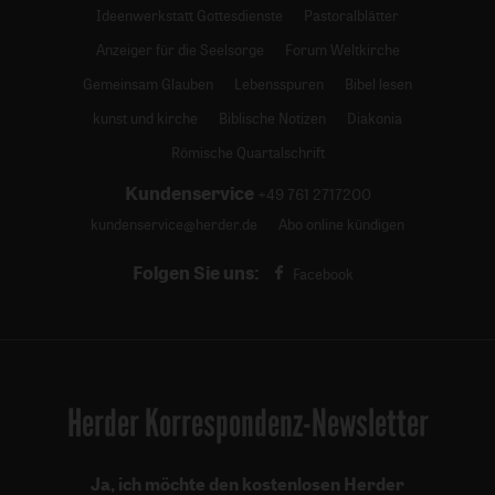
Ideenwerkstatt Gottesdienste
Pastoralblätter
Anzeiger für die Seelsorge
Forum Weltkirche
Gemeinsam Glauben
Lebensspuren
Bibel lesen
kunst und kirche
Biblische Notizen
Diakonia
Römische Quartalschrift
Kundenservice
+49 761 2717200
kundenservice@herder.de
Abo online kündigen
Folgen Sie uns:
Facebook
Herder Korrespondenz-Newsletter
Ja, ich möchte den kostenlosen Herder