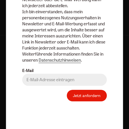
ich jederzeit abbestellen.
Ich bin einverstanden, dass mein
personenbezogenes Nutzungsverhalten in
Newsletter und E-Mail-Werbung erfasst und
ausgewertet wird, um die Inhalte besser auf
meine Interessen auszurichten. Über einen
Link in Newsletter oder E-Mail kann ich diese
AGB und Widerrufsbelehrung
Datenschutz
Funktion jederzeit ausschalten.
Weiterführende Informationen finden Sie in
Barrierefreiheit
Impressum
unseren
Datenschutzhinweisen
.
E-Mail
Vertrag widerrufen
Abo online kündigen
Jetzt anfordern