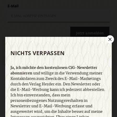
E-Mail
Jetzt anmelden
NICHTS VERPASSEN
Ja, ich möchte den kostenlosen CiG-Newsletter
abonnieren
und willige in die Verwendung meiner
AGB und Widerrufsbelehrung
Datenschutz
Barrierefreiheit
Kontaktdaten zum Zweck des E-Mail-Marketings
Impressum
durch den Verlag Herder ein. Den Newsletter oder
die E-Mail-Werbung kann ich jederzeit abbestellen.
Ich bin einverstanden, dass mein
Vertrag widerrufen
Abo online kündigen
personenbezogenes Nutzungsverhalten in
Newsletter und E-Mail-Werbung erfasst und
ausgewertet wird, um die Inhalte besser auf meine