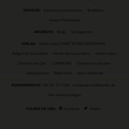
SERVICES:
Autorinnen und Autoren
Redaktion
Unsere Philosophie
ANGEBOTE:
Blogs
Schlagwörter
VERLAG:
Media Sales CHRIST IN DER GEGENWART
Religion & Spiritualität
Herder Korrespondenz
einfach leben
Stimmen der Zeit
COMMUNIO
Gemeinsam Glauben
Lebensspuren
Bibel lesen
kunst und kirche
KUNDENSERVICE
+49 761 2717200
kundenservice@herder.de
Abo online kündigen
FOLGEN SIE UNS:
Facebook
Twitter