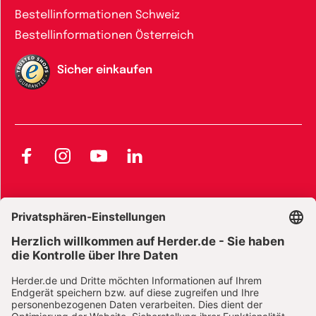
Bestellinformationen Schweiz
Bestellinformationen Österreich
Sicher einkaufen
Facebook
Instagram
YouTube
LinkedIn
AGB und Widerrufsbelehrung
Widerrufsbelehrung Bücher
Widerrufsbelehrung E-Books
Widerrufsbelehrung Zeitschriften
Datenschutz
Datenschutz Social Media
Barrierefreiheit
Impressum