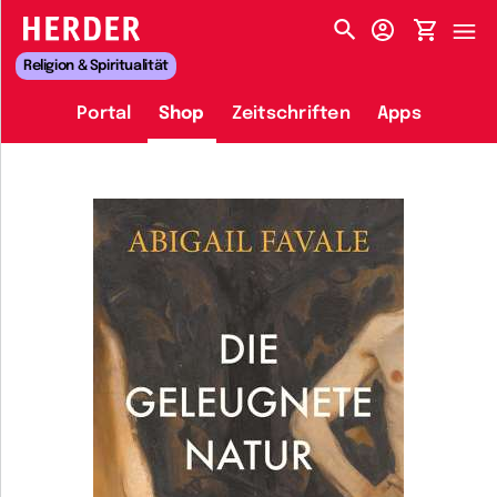
HERDER-MENÜ
Religion & Spiritualität
Portal
Shop
Zeitschriften
Apps