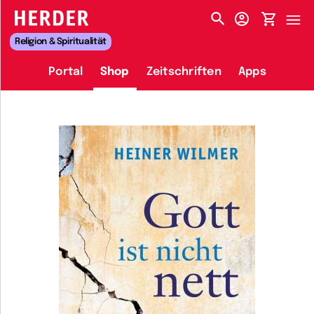
HERDER-MENÜ
Religion & Spiritualität
Portal
Shop
Zeitschriften
Apps