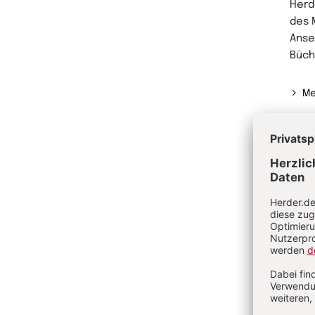
Herd
des 
Anse
Büch
Me
Ve
Si
Ac
In