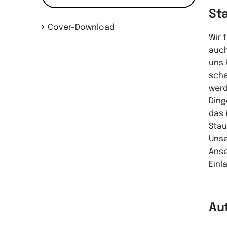
St
Cover-Download
Wir 
auch
uns 
scha
werd
Ding
das 
Stau
Unse
Anse
Einl
Au