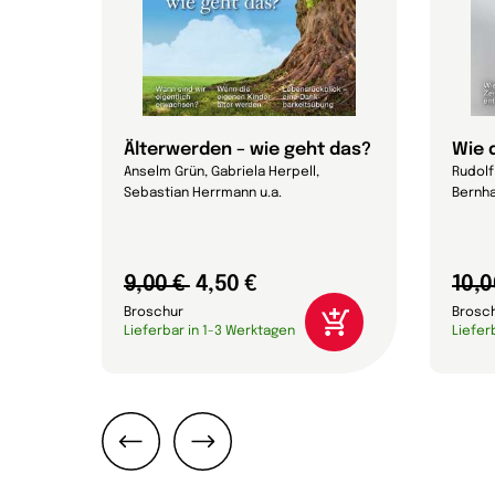
Älterwerden – wie geht das?
Wie 
Anselm Grün, Gabriela Herpell,
Rudolf 
Sebastian Herrmann u.a.
Bernha
9,00 €
4,50 €
10,0
Broschur
Brosc
Lieferbar in 1-3 Werktagen
Liefer
Zurück
Weiter