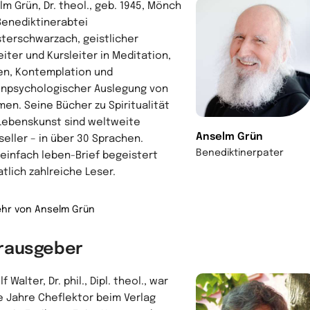
lm Grün, Dr. theol., geb. 1945, Mönch
Benediktinerabtei
terschwarzach, geistlicher
eiter und Kursleiter in Meditation,
en, Kontemplation und
enpsychologischer Auslegung von
men. Seine Bücher zu Spiritualität
Lebenskunst sind weltweite
Anselm Grün
seller – in über 30 Sprachen.
Benediktinerpater
 einfach leben-Brief begeistert
tlich zahlreiche Leser.
hr von Anselm Grün
rausgeber
f Walter, Dr. phil., Dipl. theol., war
e Jahre Cheflektor beim Verlag