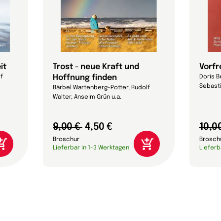
it
Trost - neue Kraft und
Vorf
Hoffnung finden
lf
Doris B
Sebasti
Bärbel Wartenberg-Potter, Rudolf
Walter, Anselm Grün u.a.
9,00 €
4,50 €
10,0
Broschur
Brosch
Lieferbar in 1-3 Werktagen
Lieferb