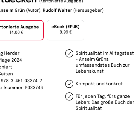
(Kartonierte Ausgabe)
Anselm Grün
(Autor),
Rudolf Walter
(Herausgeber)
eBook (EPUB)
rtonierte Ausgabe
8,99 €
14,00 €
ag Herder
Spiritualität im Alltagstes
- Anselm Grüns
uflage 2024
umfassendstes Buch zur
oniert
Lebenskunst
Seiten
: 978-3-451-03374-2
Kompakt und konkret
ellnummer: P033746
Für jeden Tag, fürs ganze
Leben: Das große Buch de
Spiritualität