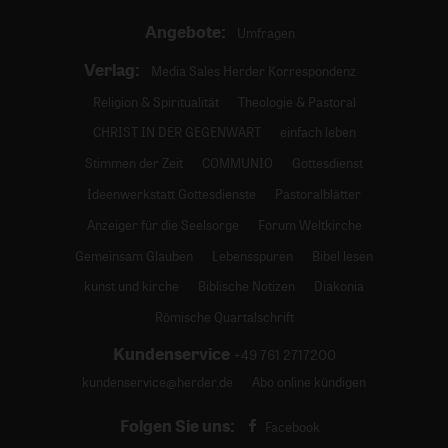
Angebote:
Umfragen
Verlag:
Media Sales Herder Korrespondenz
Religion & Spiritualität
Theologie & Pastoral
CHRIST IN DER GEGENWART
einfach leben
Stimmen der Zeit
COMMUNIO
Gottesdienst
Ideenwerkstatt Gottesdienste
Pastoralblätter
Anzeiger für die Seelsorge
Forum Weltkirche
Gemeinsam Glauben
Lebensspuren
Bibel lesen
kunst und kirche
Biblische Notizen
Diakonia
Römische Quartalschrift
Kundenservice
+49 761 2717200
kundenservice@herder.de
Abo online kündigen
Folgen Sie uns:
Facebook