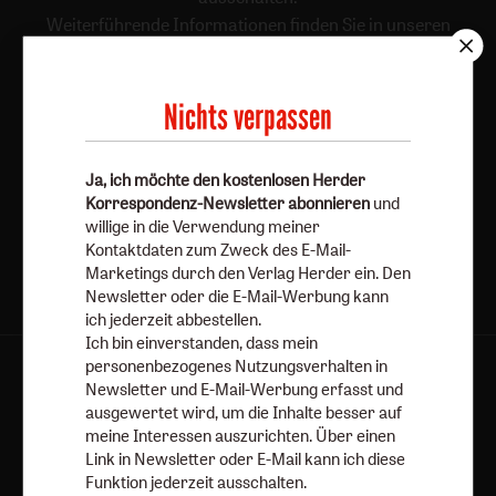
Weiterführende Informationen finden Sie in unseren
Datenschutzhinweisen
.
E-Mail
Nichts verpassen
Ja, ich möchte den kostenlosen Herder
Jetzt anmelden
Korrespondenz-Newsletter abonnieren
und
willige in die Verwendung meiner
Kontaktdaten zum Zweck des E-Mail-
Marketings durch den Verlag Herder ein. Den
Newsletter oder die E-Mail-Werbung kann
ich jederzeit abbestellen.
Ich bin einverstanden, dass mein
personenbezogenes Nutzungsverhalten in
AGB und Widerrufsbelehrung
Datenschutz
Newsletter und E-Mail-Werbung erfasst und
Barrierefreiheit
Impressum
ausgewertet wird, um die Inhalte besser auf
meine Interessen auszurichten. Über einen
Link in Newsletter oder E-Mail kann ich diese
Vertrag widerrufen
Abo online kündigen
Funktion jederzeit ausschalten.