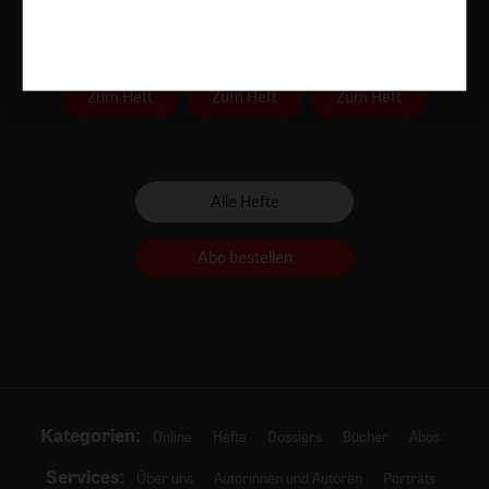
Heft 8/2026
Heft 7/2026
Heft 6/2026
Zum Heft
Zum Heft
Zum Heft
Alle Hefte
Abo bestellen
Kategorien:
Online
Hefte
Dossiers
Bücher
Abos
Services:
Über uns
Autorinnen und Autoren
Porträts