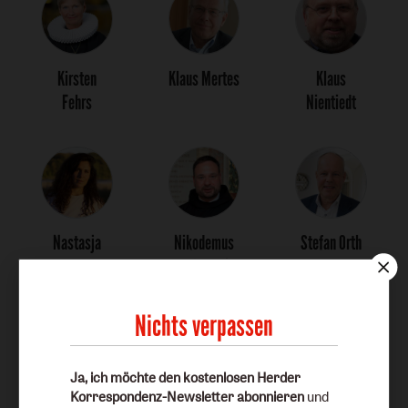
Kirsten
Klaus Mertes
Klaus
Fehrs
Nientiedt
Nastasja
Nikodemus
Stefan Orth
Penzar
Schnabel
Nichts verpassen
Ja, ich möchte den kostenlosen Herder
Korrespondenz-Newsletter abonnieren
und
Thomas
Thomas
Volker