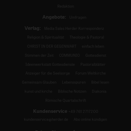
Redaktion
Angebote:
Umfragen
Verlag:
Media Sales Herder Korrespondenz
Religion & Spiritualität
Theologie & Pastoral
CHRIST IN DER GEGENWART
einfach leben
Stimmen der Zeit
COMMUNIO
Gottesdienst
Ideenwerkstatt Gottesdienste
Pastoralblätter
Anzeiger für die Seelsorge
Forum Weltkirche
Gemeinsam Glauben
Lebensspuren
Bibel lesen
kunst und kirche
Biblische Notizen
Diakonia
Römische Quartalschrift
Kundenservice
+49 761 2717200
kundenservice@herder.de
Abo online kündigen