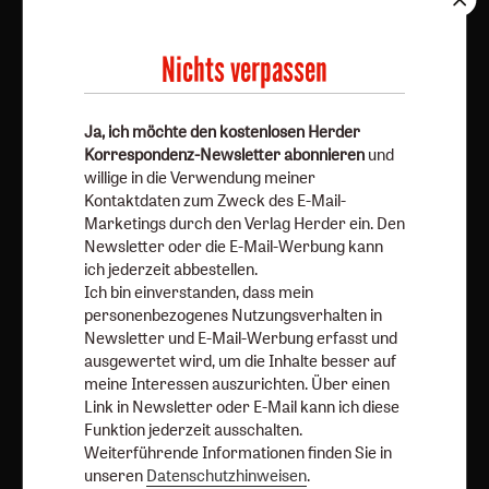
Ja, ich möchte den kostenlosen Herder
Korrespondenz-Newsletter abonnieren
und willige in
die Verwendung meiner Kontaktdaten zum Zweck des E-
Nichts verpassen
Mail-Marketings durch den Verlag Herder ein. Den
Newsletter oder die E-Mail-Werbung kann ich jederzeit
Ja, ich möchte den kostenlosen Herder
abbestellen.
Korrespondenz-Newsletter abonnieren
und
Ich bin einverstanden, dass mein personenbezogenes
willige in die Verwendung meiner
Nutzungsverhalten in Newsletter und E-Mail-Werbung
Kontaktdaten zum Zweck des E-Mail-
erfasst und ausgewertet wird, um die Inhalte besser auf
Marketings durch den Verlag Herder ein. Den
meine Interessen auszurichten. Über einen Link in
Newsletter oder die E-Mail-Werbung kann
ich jederzeit abbestellen.
Newsletter oder E-Mail kann ich diese Funktion jederzeit
Ich bin einverstanden, dass mein
ausschalten.
personenbezogenes Nutzungsverhalten in
Weiterführende Informationen finden Sie in unseren
Newsletter und E-Mail-Werbung erfasst und
Datenschutzhinweisen
.
ausgewertet wird, um die Inhalte besser auf
meine Interessen auszurichten. Über einen
E-Mail
Link in Newsletter oder E-Mail kann ich diese
Funktion jederzeit ausschalten.
Weiterführende Informationen finden Sie in
unseren
Datenschutzhinweisen
.