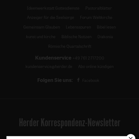
Ideenwerkstatt Gottesdienste
Pastoralblätter
Anzeiger für die Seelsorge
Forum Weltkirche
Gemeinsam Glauben
Lebensspuren
Bibel lesen
kunst und kirche
Biblische Notizen
Diakonia
Römische Quartalschrift
Kundenservice
+49 761 2717200
kundenservice@herder.de
Abo online kündigen
Folgen Sie uns:
Facebook
Herder Korrespondenz-Newsletter