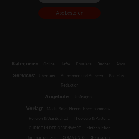
Abo bestellen
Kategorien:
Online
Hefte
Dossiers
Bücher
Abos
Services:
Über uns
Autorinnen und Autoren
Porträts
Redaktion
Angebote:
Umfragen
Verlag:
Media Sales Herder Korrespondenz
Religion & Spiritualität
Theologie & Pastoral
CHRIST IN DER GEGENWART
einfach leben
Stimmen der Zeit
COMMUNIO
Gottesdienst