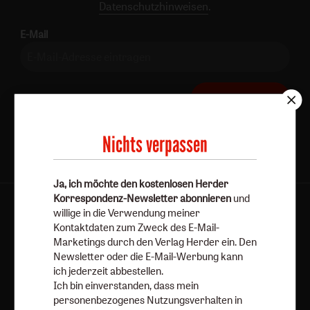
Datenschutzhinweisen
.
E-Mail
Jetzt anmelden
Nichts verpassen
Ja, ich möchte den kostenlosen Herder
Korrespondenz-Newsletter abonnieren
und
AGB und Widerrufsbelehrung
Datenschutz
willige in die Verwendung meiner
Kontaktdaten zum Zweck des E-Mail-
Barrierefreiheit
Impressum
Marketings durch den Verlag Herder ein. Den
Newsletter oder die E-Mail-Werbung kann
ich jederzeit abbestellen.
Vertrag widerrufen
Abo online kündigen
Ich bin einverstanden, dass mein
personenbezogenes Nutzungsverhalten in