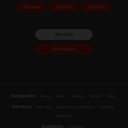
Zum Heft
Zum Heft
Zum Heft
Alle Hefte
Abo bestellen
Kategorien:
Online
Hefte
Dossiers
Bücher
Abos
Services:
Über uns
Autorinnen und Autoren
Porträts
Redaktion
Angebote:
Umfragen