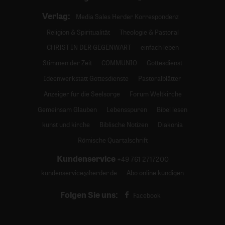
Verlag:
Media Sales Herder Korrespondenz
Religion & Spiritualität
Theologie & Pastoral
CHRIST IN DER GEGENWART
einfach leben
Stimmen der Zeit
COMMUNIO
Gottesdienst
Ideenwerkstatt Gottesdienste
Pastoralblätter
Anzeiger für die Seelsorge
Forum Weltkirche
Gemeinsam Glauben
Lebensspuren
Bibel lesen
kunst und kirche
Biblische Notizen
Diakonia
Römische Quartalschrift
Kundenservice
+49 761 2717200
kundenservice@herder.de
Abo online kündigen
Folgen Sie uns:
Facebook