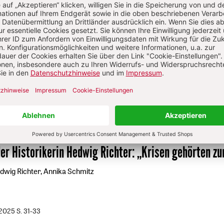
er in Oxford lehrenden Historikerin Lyndal Roper
:
„E
icht, wenn sie einmal in der Welt ist“
a Schmitz
/2025
S. 19-22
der Historikerin Hedwig Richter
:
„Krisen gehörten zu
dwig Richter, Annika Schmitz
/2025
S. 31-33