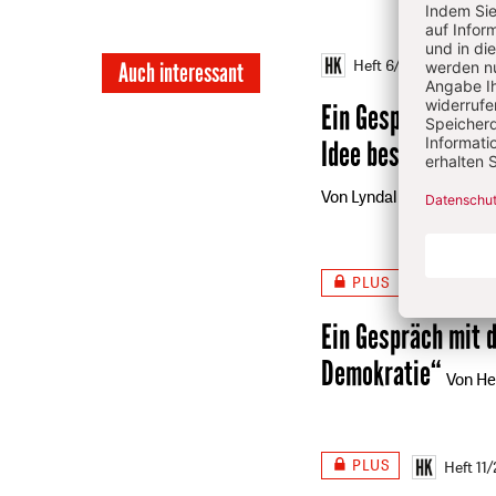
Heft 6/2025
S. 21-24
Auch interessant
Ein Gespräch mit d
Idee besitzt man n
Von Lyndal Roper, Annik
PLUS
Heft 12
Ein Gespräch mit 
Demokratie“
Von He
PLUS
Heft 11