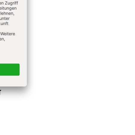
ine
r