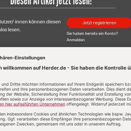
Diesen Artikel jetzt lesen!
Nutzer/-innen können diesen
Jetzt registrieren
los lesen.
Sie haben bereits ein Konto?
Anmelden
 Orth
n Orth, Dr. theol., wurde 1968 geboren. Studium der Katholis
ogie in Freiburg, Paris und Münster. 1998 Promotion. Seit 199
teur der Herder Korrespondenz, von 2014 bis 2022 stellvert
edakteur, seitdem Chefredakteur.