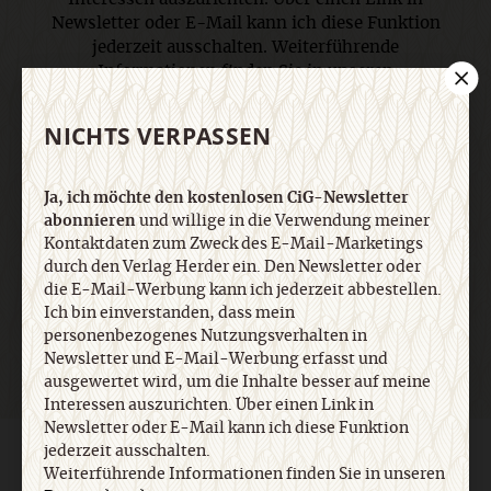
Newsletter oder E-Mail kann ich diese Funktion
jederzeit ausschalten. Weiterführende
Informationen finden Sie in unseren
Datenschutzhinweisen
.
NICHTS VERPASSEN
E-Mail
Ja, ich möchte den kostenlosen CiG-Newsletter
abonnieren
und willige in die Verwendung meiner
Kontaktdaten zum Zweck des E-Mail-Marketings
durch den Verlag Herder ein. Den Newsletter oder
Jetzt anmelden
die E-Mail-Werbung kann ich jederzeit abbestellen.
Ich bin einverstanden, dass mein
personenbezogenes Nutzungsverhalten in
Newsletter und E-Mail-Werbung erfasst und
ausgewertet wird, um die Inhalte besser auf meine
Interessen auszurichten. Über einen Link in
Newsletter oder E-Mail kann ich diese Funktion
jederzeit ausschalten.
AGB und Widerrufsbelehrung
Datenschutz
Barrierefreiheit
Weiterführende Informationen finden Sie in unseren
Impressum