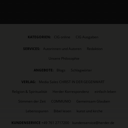
KATEGORIEN:
CIG online
CIG Ausgaben
SERVICES:
Autorinnen und Autoren
Redaktion
Unsere Philosophie
ANGEBOTE:
Blogs
Schlagwörter
VERLAG:
Media Sales CHRIST IN DER GEGENWART
Religion & Spiritualität
Herder Korrespondenz
einfach leben
Stimmen der Zeit
COMMUNIO
Gemeinsam Glauben
Lebensspuren
Bibel lesen
kunst und kirche
KUNDENSERVICE
+49 761 2717200
kundenservice@herder.de