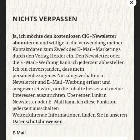
Jetzt anmelden
NICHTS VERPASSEN
Ja, ich möchte den kostenlosen CiG-Newsletter
abonnieren
und willige in die Verwendung meiner
Kontaktdaten zum Zweck des E-Mail-Marketings
AGB und Widerrufsbelehrung
Datenschutz
Barrierefreiheit
durch den Verlag Herder ein. Den Newsletter oder
Impressum
die E-Mail-Werbung kann ich jederzeit abbestellen.
Ich bin einverstanden, dass mein
personenbezogenes Nutzungsverhalten in
Vertrag widerrufen
Abo online kündigen
Newsletter und E-Mail-Werbung erfasst und
ausgewertet wird, um die Inhalte besser auf meine
Interessen auszurichten. Über einen Link in
Newsletter oder E-Mail kann ich diese Funktion
jederzeit ausschalten.
Weiterführende Informationen finden Sie in unseren
Datenschutzhinweisen
.
E-Mail