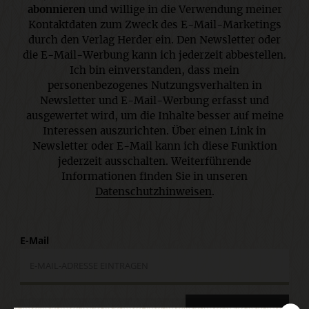
abonnieren
und willige in die Verwendung meiner
Kontaktdaten zum Zweck des E-Mail-Marketings
durch den Verlag Herder ein. Den Newsletter oder
die E-Mail-Werbung kann ich jederzeit abbestellen.
Ich bin einverstanden, dass mein
personenbezogenes Nutzungsverhalten in
Newsletter und E-Mail-Werbung erfasst und
ausgewertet wird, um die Inhalte besser auf meine
Interessen auszurichten. Über einen Link in
Newsletter oder E-Mail kann ich diese Funktion
jederzeit ausschalten. Weiterführende
Informationen finden Sie in unseren
Datenschutzhinweisen
.
E-Mail