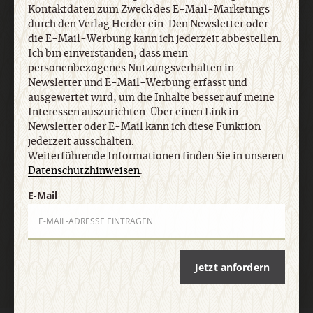
Kontaktdaten zum Zweck des E-Mail-Marketings
Newsletter und E-Mail-Werbung erfasst und
durch den Verlag Herder ein. Den Newsletter oder
ausgewertet wird, um die Inhalte besser auf meine
die E-Mail-Werbung kann ich jederzeit abbestellen.
Interessen auszurichten. Über einen Link in
Ich bin einverstanden, dass mein
Newsletter oder E-Mail kann ich diese Funktion
personenbezogenes Nutzungsverhalten in
jederzeit ausschalten. Weiterführende
Newsletter und E-Mail-Werbung erfasst und
Informationen finden Sie in unseren
ausgewertet wird, um die Inhalte besser auf meine
Datenschutzhinweisen
.
Interessen auszurichten. Über einen Link in
Newsletter oder E-Mail kann ich diese Funktion
jederzeit ausschalten.
E-Mail
Weiterführende Informationen finden Sie in unseren
Datenschutzhinweisen
.
E-Mail
Jetzt anmelden
Jetzt anfordern