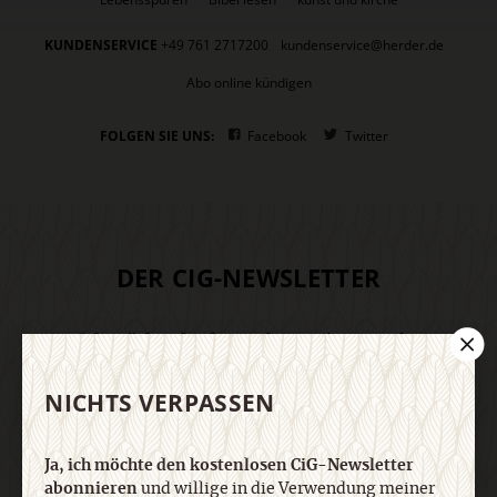
KUNDENSERVICE
+49 761 2717200
kundenservice@herder.de
Abo online kündigen
FOLGEN SIE UNS:
Facebook
Twitter
DER CIG-NEWSLETTER
Ja, ich möchte den kostenlosen CiG-Newsletter
abonnieren
und willige in die Verwendung meiner
Kontaktdaten zum Zweck des E-Mail-Marketings
NICHTS VERPASSEN
durch den Verlag Herder ein. Den Newsletter oder
die E-Mail-Werbung kann ich jederzeit abbestellen.
Ich bin einverstanden, dass mein
Ja, ich möchte den kostenlosen CiG-Newsletter
personenbezogenes Nutzungsverhalten in
abonnieren
und willige in die Verwendung meiner