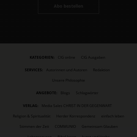
Abo bestellen
KATEGORIEN:
CIG online
CIG Ausgaben
SERVICES:
Autorinnen und Autoren
Redaktion
Unsere Philosophie
ANGEBOTE:
Blogs
Schlagwörter
VERLAG:
Media Sales CHRIST IN DER GEGENWART
Religion & Spiritualität
Herder Korrespondenz
einfach leben
Stimmen der Zeit
COMMUNIO
Gemeinsam Glauben
Lebensspuren
Bibel lesen
kunst und kirche