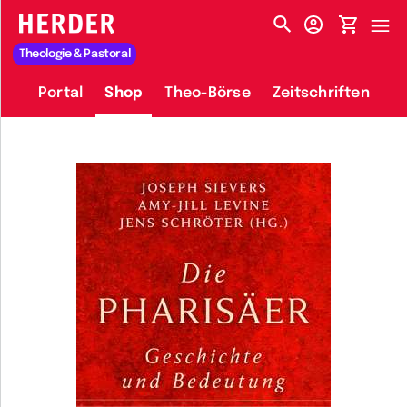
HERDER-MENÜ
Theologie & Pastoral
Portal
Shop
Theo-Börse
Zeitschriften