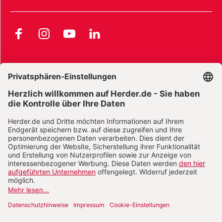
Facebook
Instagram
YouTube
LinkedIn
AGB und Widerrufsbelehrung
Widerrufsbelehrung Bücher
Widerrufsbelehrung E-Books
Widerrufsbelehrung Zeitschriften
Datenschutz
Datenschutz Social Media
Barrierefreiheit
Impressum
Vertrag widerrufen
Abo online kündigen