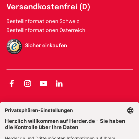
Versandkostenfrei (D)
Bestellinformationen Schweiz
Bestellinformationen Österreich
Sicher einkaufen
Facebook
Instagram
YouTube
LinkedIn
AGB und Widerrufsbelehrung
Widerrufsbelehrung Bücher
Widerrufsbelehrung E-Books
Widerrufsbelehrung Zeitschriften
Datenschutz
Datenschutz Social Media
Barrierefreiheit
Impressum