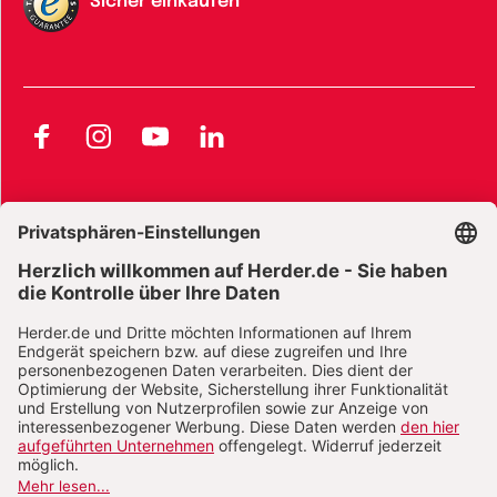
Sicher einkaufen
Facebook
Instagram
YouTube
LinkedIn
AGB und Widerrufsbelehrung
Widerrufsbelehrung Bücher
Widerrufsbelehrung E-Books
Widerrufsbelehrung Zeitschriften
Datenschutz
Datenschutz Social Media
Barrierefreiheit
Impressum
Vertrag widerrufen
Abo online kündigen