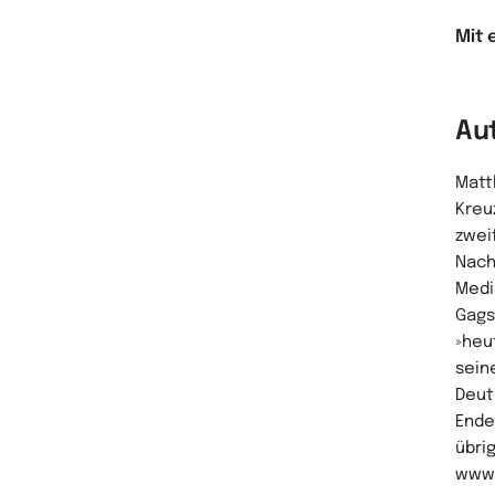
Mit 
Au
Matt
Kreu
zwei
Nach
Medi
Gags
»heu
sein
Deut
Ende
übrig
www.