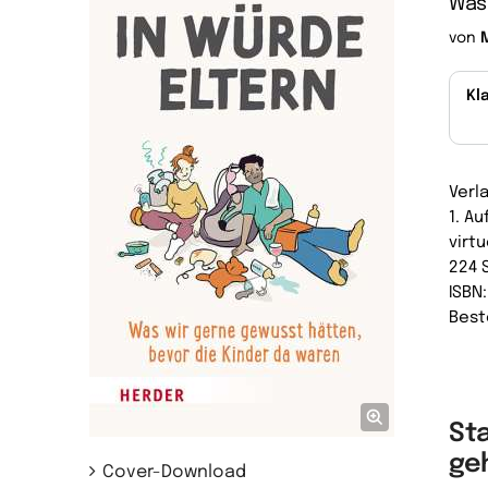
Was 
von
Kl
Verl
1. A
virtu
224 
ISBN
Best
St
ge
Cover-Download