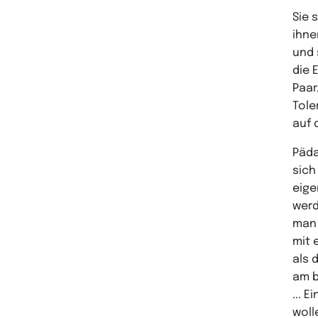
Sie 
ihne
und 
die 
Paar
Tole
auf 
Päda
sich
eige
werd
man 
mit 
als 
am b
... 
woll