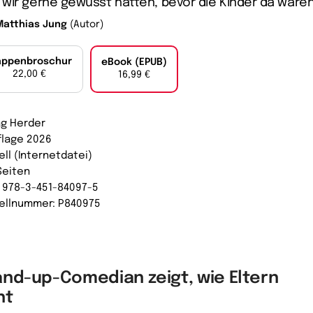
wir gerne gewusst hätten, bevor die Kinder da ware
Matthias Jung
(Autor)
appenbroschur
eBook (EPUB)
22,00 €
16,99 €
ag Herder
uflage 2026
ell (Internetdatei)
Seiten
: 978-3-451-84097-5
ellnummer: P840975
and-up-Comedian zeigt, wie Eltern
ht