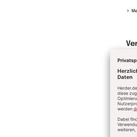
Me
Ve
Be
Wi
Pa
Wi
Unf
Be