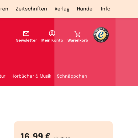
ren
Zeitschriften
Verlag
Handel
Info
Newsletter
Mein Konto
Warenkorb
tur
Hörbücher & Musik
Schnäppchen
16,99 €