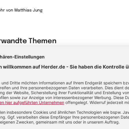
hr von Matthias Jung
rwandte Themen
ziehungskiller Schwiegermutter?
e kann ich meine Eifersucht erfolgreich bekämpfen?
rtnerschaftsprobleme wegen Kindern
e Sie Ihre Beziehung retten können
reiwillige Trennung auf Zeit: Plötzlich alleine
ziehungstipps für eine glückliche Partnerschaft