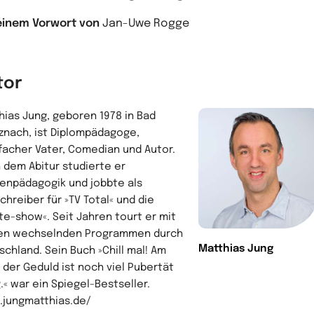
einem Vorwort von
Jan-Uwe Rogge
tor
hias Jung, geboren 1978 in Bad
znach, ist Diplompädagoge,
facher Vater, Comedian und Autor.
 dem Abitur studierte er
enpädagogik und jobbte als
chreiber für »TV Total« und die
te-show«. Seit Jahren tourt er mit
en wechselnden Programmen durch
Matthias Jung
schland. Sein Buch »Chill mal! Am
 der Geduld ist noch viel Pubertät
.« war ein Spiegel-Bestseller.
jungmatthias.de/