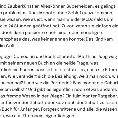
sind Zauberkünstler, Alleskönner, Superhelden, es gelingt
n problemlos, über Monate ohne Schlaf auszukommen,
sie wissen, wie es ist, wenn man wie der McDonald’s um
Ecke 24 Stunden geöffnet hat. Zuvor waren sie einfach ei
, doch dann passierte nach einer neunmonatigen
ranzphase das, was keiner ahnen konnte: Das Kind kam
die Welt.
goge, Comedian und Bestsellerautor Matthias Jung wag
 mit seinem neuen Buch an die heikle Frage, was
ntlich mit Paaren passiert, die feststellen, dass sie Eltern
en. Wie verändert sich die Beziehung, weiß man noch, wi
selber heißt und wie die Partnerin? Was macht die Gebur
einem selbst? Und gibt es eigentlich noch etwas anderes
das fremde Wesen in der Wiege? Ein fulminanter Ratgeber,
esten vor der Geburt oder kurz nach der Geburt zu lesen
Ein Buch für Anfänger, Fortgeschrittene und alle, die wissen
en, wie das Elternsein eigentlich geht.