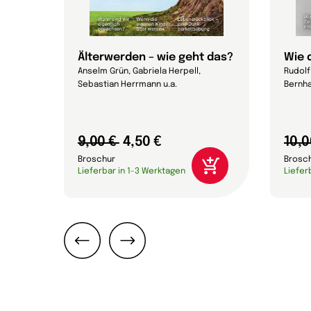
Älterwerden – wie geht das?
Wie 
Anselm Grün, Gabriela Herpell,
Rudolf 
Sebastian Herrmann u.a.
Bernha
9,00 €
4,50 €
10,0
Broschur
Brosc
Lieferbar in 1-3 Werktagen
Liefer
Zurück
Weiter