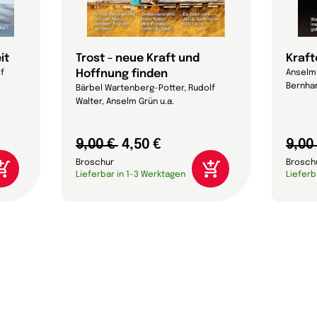
it
Trost - neue Kraft und
Kraft
Hoffnung finden
lf
Anselm 
Bernhar
Bärbel Wartenberg-Potter, Rudolf
Walter, Anselm Grün u.a.
9,00 €
4,50 €
9,00
Broschur
Brosch
Lieferbar in 1-3 Werktagen
Lieferb