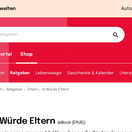
welten
Auto
ortal
Shop
ion
Ratgeber
Lebenswege
Geschenke & Kalender
Litera
n
Ratgeber
Eltern
In Würde Eltern
 Würde Eltern
(eBook (EPUB))