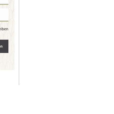
eiben
en