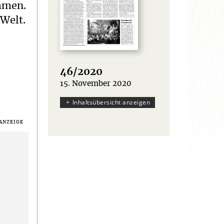
ommen.
 Welt.
46/2020
15. November 2020
:
Inhaltsübersicht anzeigen