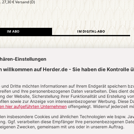
l. 27,30 € Versand (D)
IM ABO
IM DIGITAL-ABO
Abo testen
?
Anmelden