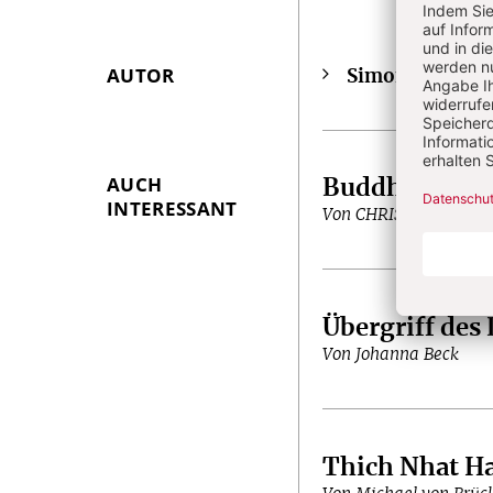
AUTOR
Simon Lukas
Überschrift
i
Artikel-
Infos
AUCH
Buddhismus
:
INTERESSANT
Von CHRIST IN DER 
Übergriff des
Von Johanna Beck
Thich Nhat H