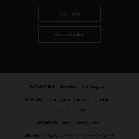
Alle Hefte
Abo bestellen
KATEGORIEN:
CIG online
CIG Ausgaben
SERVICES:
Autorinnen und Autoren
Redaktion
Unsere Philosophie
ANGEBOTE:
Blogs
Schlagwörter
VERLAG:
Media Sales CHRIST IN DER GEGENWART