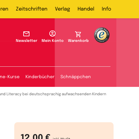
ren
Zeitschriften
Verlag
Handel
Info
Newsletter
Mein Konto
Warenkorb
ine-Kurse
Kinderbücher
Schnäppchen
 und Literacy bei deutschsprachig aufwachsenden Kindern
12,00 €