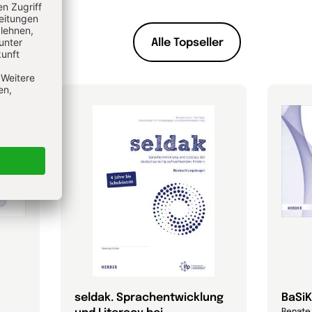
Alle Topseller
seldak. Sprachentwicklung
BaSiK