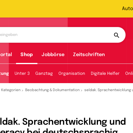
Auto
ortal
Shop
Jobbörse
Zeitschriften
tung
Unter 3
Ganztag
Organisation
Digitale Helfer
Onl
Kategorien
Beobachtung & Dokumentation
seldak. Sprachentwicklung
ldak. Sprachentwicklung und
teracy bei deutschsprachig