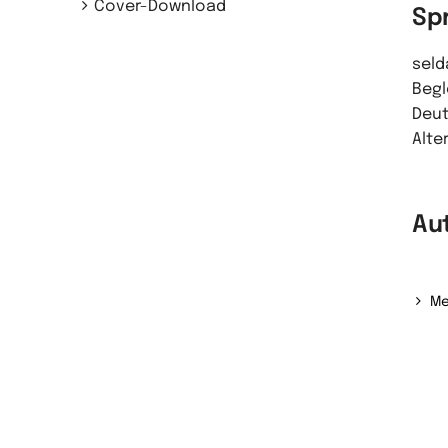
Cover-Download
Sp
seld
Begl
Deut
Alte
Au
Me