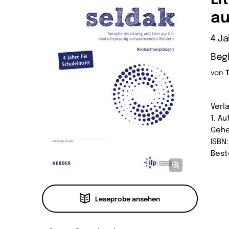
au
4 Ja
Beg
von
Verl
1. A
Gehe
ISBN
Best
Leseprobe ansehen