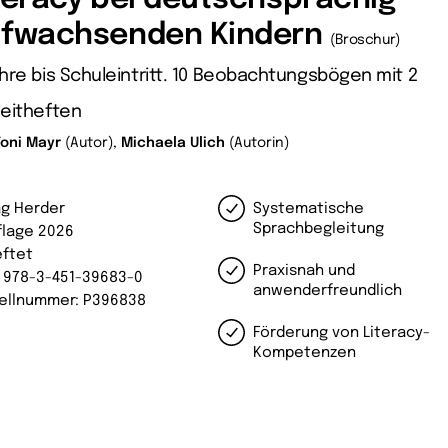
fwachsenden Kindern
(Broschur)
hre bis Schuleintritt. 10 Beobachtungsbögen mit 2
leitheften
Toni Mayr
(Autor),
Michaela Ulich
(Autorin)
ag Herder
Systematische
Sprachbegleitung
uflage 2026
ftet
Praxisnah und
: 978-3-451-39683-0
anwenderfreundlich
ellnummer: P396838
Förderung von Literacy-
Kompetenzen