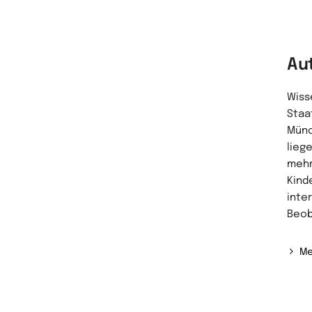
Au
Wiss
Staa
Münc
lieg
mehr
Kind
inter
Beob
Me