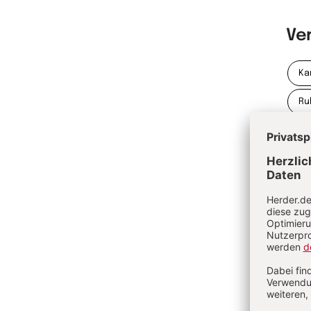
Ve
Ka
Ru
Be
do
Gr
do
Wö