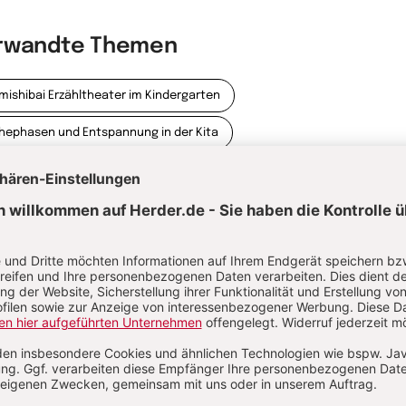
rwandte Themen
mishibai Erzähltheater im Kindergarten
hephasen und Entspannung in der Kita
obachtungsbögen in der Kita: Die kindliche Entwicklung
kumentieren
enzsteine der Entwicklung : Die kindliche Entwicklung beobachten und
kumentieren
rterzauber statt Sprachgewalt
Wahrnehmendes Beobachten