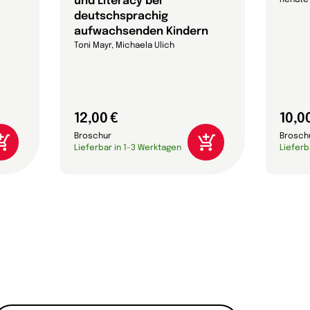
und Literacy bei
Renate
deutschsprachig
aufwachsenden Kindern
Toni Mayr, Michaela Ulich
12,00 €
10,0
Broschur
Brosch
Lieferbar in 1-3 Werktagen
Lieferb