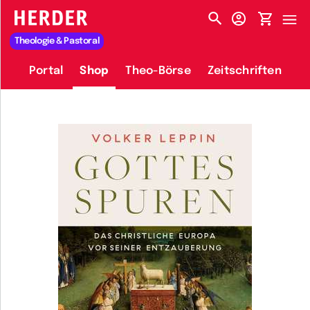
HERDER-MENÜ
Theologie & Pastoral
Portal
Shop
Theo-Börse
Zeitschriften