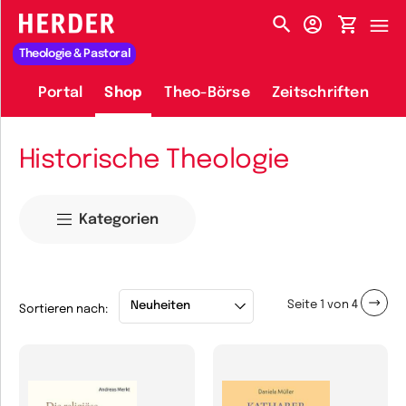
HERDER-MENÜ
Theologie & Pastoral
Portal
Shop
Theo-Börse
Zeitschriften
Historische Theologie
Kategorien
Seite 1 von 4
Sortieren nach: