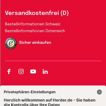
Versandkostenfrei (D)
Bestellinformationen Schweiz
Bestellinformationen Österreich
Sicher einkaufen
Facebook
Instagram
YouTube
LinkedIn
AGB und Widerrufsbelehrung
Widerrufsbelehrung Bücher
Widerrufsbelehrung E-Books
Widerrufsbelehrung Zeitschriften
Datenschutz
Datenschutz Social Media
Barrierefreiheit
Impressum