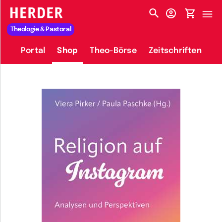
HERDER-MENÜ
Theologie & Pastoral
Portal
Shop
Theo-Börse
Zeitschriften