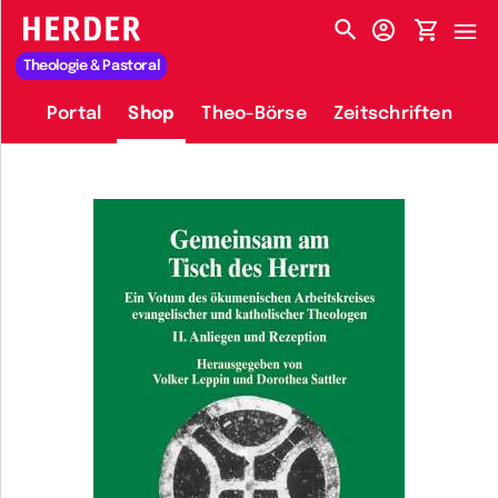
HERDER-MENÜ
Theologie & Pastoral
Portal
Shop
Theo-Börse
Zeitschriften