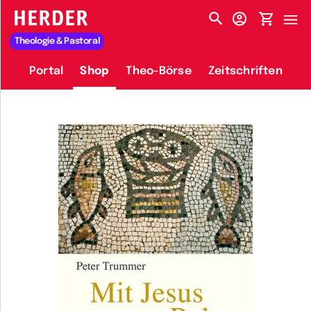
HERDER-MENÜ
Theologie & Pastoral
Portal
Shop
Theo-Börse
Zeitschriften