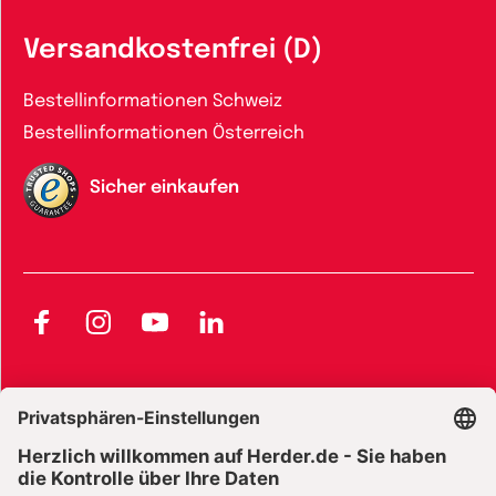
Versandkostenfrei (D)
Bestellinformationen Schweiz
Bestellinformationen Österreich
Sicher einkaufen
Facebook
Instagram
YouTube
LinkedIn
AGB und Widerrufsbelehrung
Widerrufsbelehrung Bücher
Widerrufsbelehrung E-Books
Widerrufsbelehrung Zeitschriften
Datenschutz
Datenschutz Social Media
Barrierefreiheit
Impressum