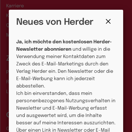
Karriere
KITALINO: Dokumentation online
Neues von Herder
QiK Online-Akademie: Kurse für Kitas
Fenster
Manuskriptangebote
schließen
Ja, ich möchte den kostenlosen Herder-
Newsletter abonnieren
und willige in die
Verwendung meiner Kontaktdaten zum
Zahlungsarten
Zweck des E-Mail-Marketings durch den
Verlag Herder ein. Den Newsletter oder die
Paypal und Kreditkarte
E-Mail-Werbung kann ich jederzeit
Rechnung
abbestellen.
Lastschrift
Ich bin einverstanden, dass mein
personenbezogenes Nutzungsverhalten in
Newsletter und E-Mail-Werbung erfasst
Gutscheine
und ausgewertet wird, um die Inhalte
besser auf meine Interessen auszurichten.
Geschenk-Gutschein
Über einen Link in Newsletter oder E-Mail