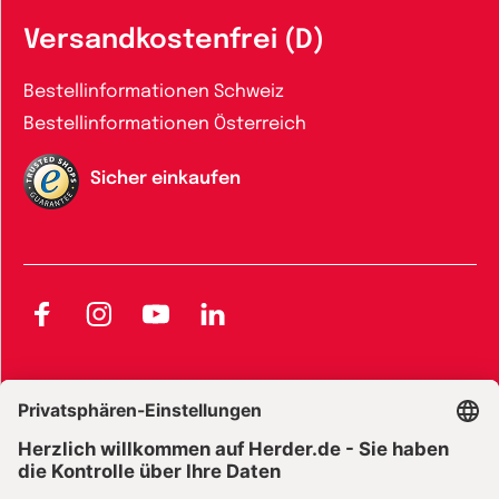
Versandkostenfrei (D)
Bestellinformationen Schweiz
Bestellinformationen Österreich
Sicher einkaufen
Facebook
Instagram
YouTube
LinkedIn
AGB und Widerrufsbelehrung
Widerrufsbelehrung Bücher
Widerrufsbelehrung E-Books
Widerrufsbelehrung Zeitschriften
Datenschutz
Datenschutz Social Media
Barrierefreiheit
Impressum