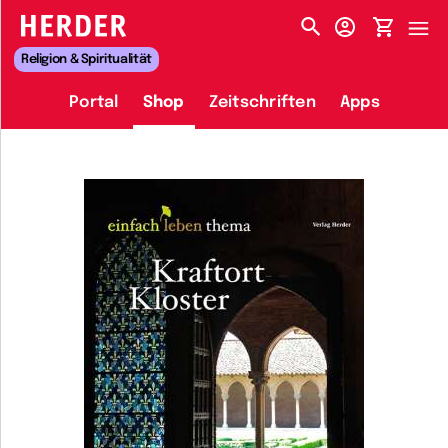
HERDER-MENÜ
Religion & Spiritualität
Portal
Shop
Zeitschriften
Apps