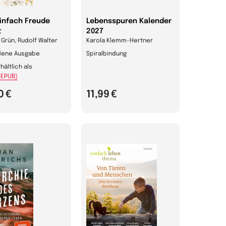
infach Freude
Lebensspuren Kalender
t
2027
Grün, Rudolf Walter
Karola Klemm-Hertner
ene Ausgabe
Spiralbindung
hältlich als
(EPUB)
0 €
11,99 €