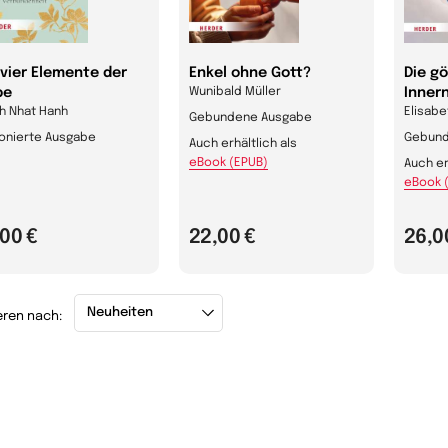
 vier Elemente der
Enkel ohne Gott?
Die gö
be
Wunibald Müller
Inner
h Nhat Hanh
Elisabe
Gebundene Ausgabe
onierte Ausgabe
Gebund
Auch erhältlich als
eBook (EPUB)
Auch er
eBook 
,00 €
22,00 €
26,0
eren nach: