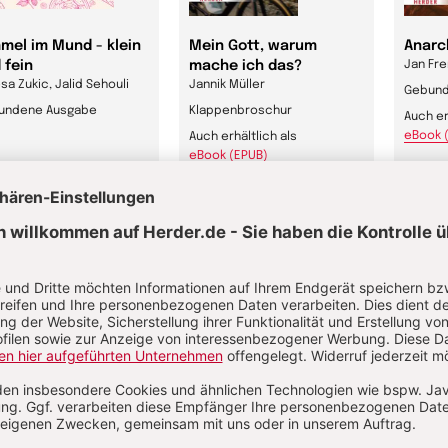
mel im Mund - klein
Mein Gott, warum
Anarc
 fein
mache ich das?
Jan Fre
sa Zukic, Jalid Sehouli
Jannik Müller
Gebund
undene Ausgabe
Klappenbroschur
Auch er
eBook 
Auch erhältlich als
eBook (EPUB)
,00 €
20,00 €
20,0