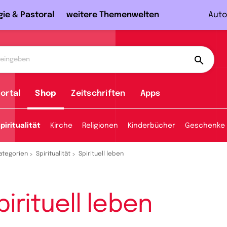
gie & Pastoral
weitere Themenwelten
Auto
ortal
Shop
Zeitschriften
Apps
piritualität
Kirche
Religionen
Kinderbücher
Geschenke
ategorien
Spiritualität
Spirituell leben
pirituell leben