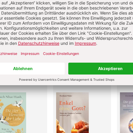
len der Weisheit
Nehmt Gottes Melodie
Das k
d Steindl-Rast, Ulla Bohn
in euch auf
Zuver
Johannes Bours
Anselm 
undene Ausgabe
Kartonierte Ausgabe
Gebund
 erhältlich als
ok (EPUB)
,00 €
14,00 €
12,0