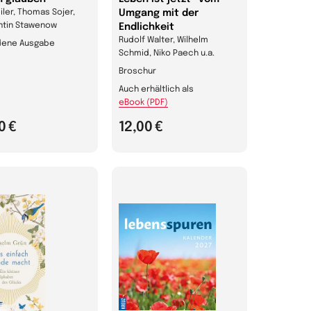
iler, Thomas Sojer,
Umgang mit der
ntin Stawenow
Endlichkeit
Rudolf Walter, Wilhelm
ene Ausgabe
Schmid, Niko Paech u.a.
Broschur
Auch erhältlich als
eBook (PDF)
0 €
12,00 €