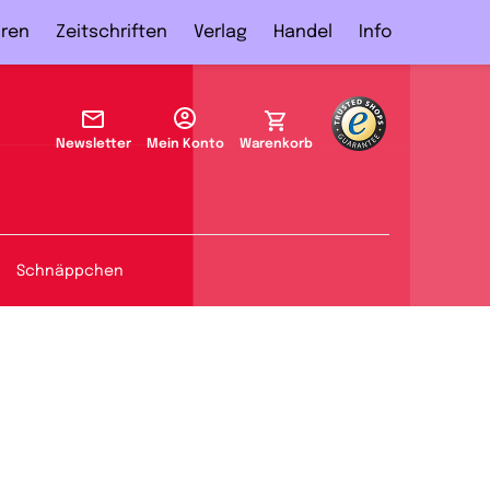
ren
Zeitschriften
Verlag
Handel
Info
Newsletter
Mein Konto
Warenkorb
Schnäppchen