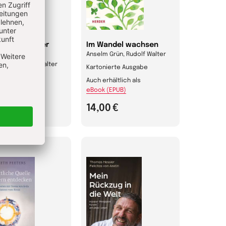
leine Buch der
Im Wandel wachsen
sicht
Anselm Grün, Rudolf Walter
Grün, Rudolf Walter
Kartonierte Ausgabe
ene Ausgabe
Auch erhältlich als
eBook (EPUB)
0 €
14,00 €