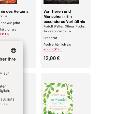
hie des Herzens
Von Tieren und
richs
Menschen - Ein
besonderes Verhältnis
ene Ausgabe
Rudolf Walter, Ottmar Fuchs,
hältlich als
Tania Konnerth u.a.
(EPUB)
Broschur
Auch erhältlich als
eBook (PDF)
0 €
12,00 €