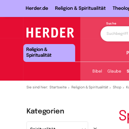
Herder.de
Religion & Spiritualität
Theolo
Suche
Religion &
P
Spiritualität
Bibel
Glaube
S
Sie sind hier:
Startseite
Religion & Spiritualität
Shop
K
Kategorien
S