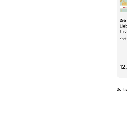
Die
Lie
Thic
Kart
12
Sorti