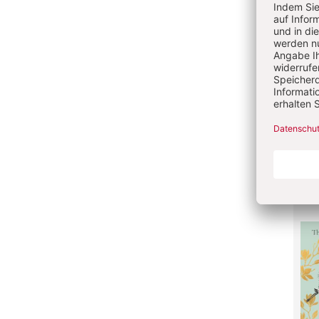
Per
Davi
Geb
Auch
eBo
18