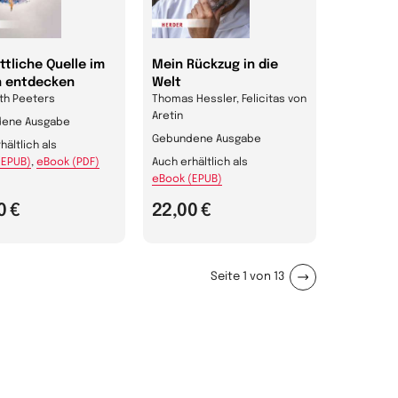
ttliche Quelle im
Mein Rückzug in die
n entdecken
Welt
th Peeters
Thomas Hessler, Felicitas von
Aretin
ene Ausgabe
Gebundene Ausgabe
hältlich als
(EPUB)
,
eBook (PDF)
Auch erhältlich als
eBook (EPUB)
0 €
22,00 €
Seite 1 von 13