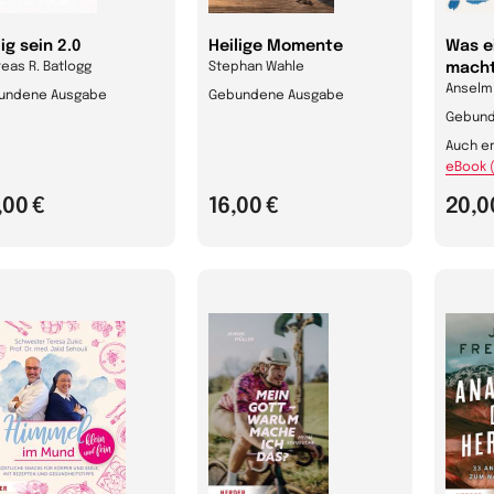
lig sein 2.0
Heilige Momente
Was e
eas R. Batlogg
Stephan Wahle
mach
Anselm 
undene Ausgabe
Gebundene Ausgabe
Gebund
Auch er
eBook 
,00 €
16,00 €
20,0