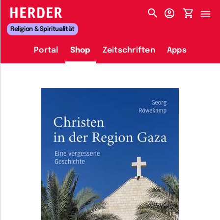
HERDER-MENÜ
Religion & Spiritualität
Portal
Shop
Zeitschriften
Apps