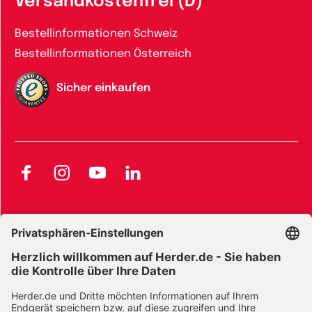
Versandkostenfrei (D)
Bestellinformationen Schweiz
Bestellinformationen Österreich
Sicher einkaufen
Facebook
Instagram
YouTube
LinkedIn
AGB und Widerrufsbelehrung
Widerrufsbelehrung Bücher
Widerrufsbelehrung E-Books
Widerrufsbelehrung Zeitschriften
Datenschutz
Datenschutz Social Media
Barrierefreiheit
Impressum