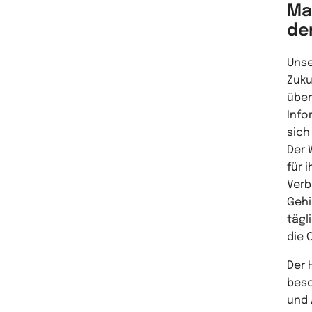
Man
de
Unse
Zuku
über
Info
sich
Der 
für 
Verb
Gehi
tägl
die 
Der 
besc
und 