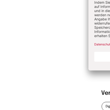
er d
Als 
Führ
Groß
ersc
rich
zu T
Weit
www.
Me
Ve
Dig