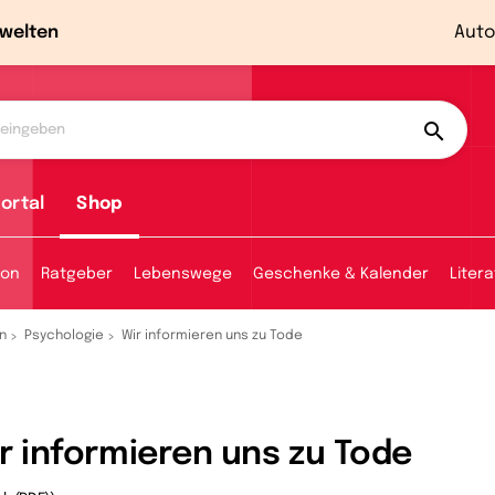
welten
Auto
ortal
Shop
ion
Ratgeber
Lebenswege
Geschenke & Kalender
Litera
n
Psychologie
Wir informieren uns zu Tode
r informieren uns zu Tode