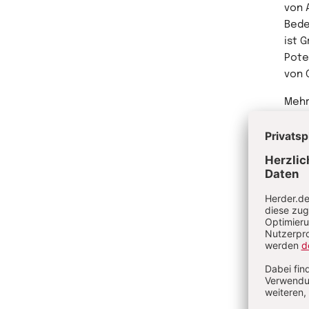
von 
Bede
ist 
Pote
von 
Mehr
huet
Me
Au
Robe
Komm
Korr
Tage
Welt