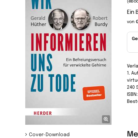
(eBoo
Ein 
von
Ge
Verl
1. A
virtu
240 
ISBN
Best
Me
Cover-Download