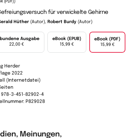
k (PDF))
Befreiungsversuch für verwickelte Gehirne
Gerald Hüther
(Autor),
Robert Burdy
(Autor)
bundene Ausgabe
eBook (EPUB)
eBook (PDF)
22,00 €
15,99 €
15,99 €
ag Herder
uflage 2022
ell (Internetdatei)
Seiten
: 978-3-451-82902-4
ellnummer: P829028
dien, Meinungen,