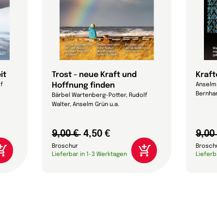
it
Trost - neue Kraft und
Kraft
Hoffnung finden
lf
Anselm 
Bernhar
Bärbel Wartenberg-Potter, Rudolf
Walter, Anselm Grün u.a.
9,00 €
4,50 €
9,00
Broschur
Brosch
Lieferbar in 1-3 Werktagen
Lieferb