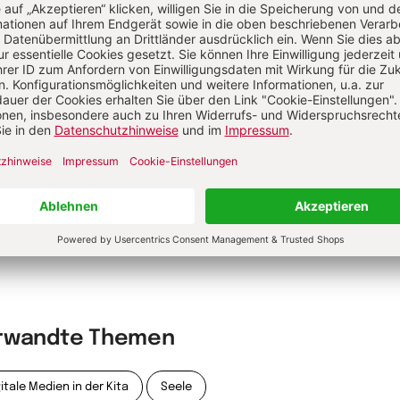
ie Nachrichtensendung mdr AKTUELL.
Kommunikations-Coach ist er in den
ungsetagen verschiedener
Robert Burdy
unternehmen tätig. Im Herder Verlag
hien 2024 "Wir müssen reden – aber
tig" sowie 2022 "Wir informieren uns
ode" (gemeinsam mit Gerald Hüther).
ere Informationen:
robertburdy.com
hr von Robert Burdy
rwandte Themen
itale Medien in der Kita
Seele