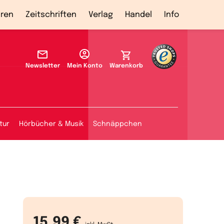
ren
Zeitschriften
Verlag
Handel
Info
Newsletter
Mein Konto
Warenkorb
tur
Hörbücher & Musik
Schnäppchen
15,99 €