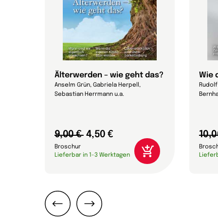
Älterwerden – wie geht das?
Wie 
Anselm Grün, Gabriela Herpell,
Rudolf 
Sebastian Herrmann u.a.
Bernha
9,00 €
4,50 €
10,0
Broschur
Brosc
Lieferbar in 1-3 Werktagen
Liefer