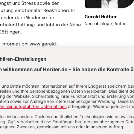
Angst und Stress sowie der
utung emotionaler Reaktionen. Er
Gerald Hüther
Gründer der »Akademie für
Neurobiologe, Autor
ntialentfaltung« und lebt in der Nähe
Göttingen.
 Information: www.gerald-
her.de
hr von Gerald Hüther
tor
rt Burdy ist Journalist, Autor und
unikationsexperte. Als ARD-
espondent berichtete er in
sschau, Tagesthemen und
spiegel . Von 2001–2022 moderierte