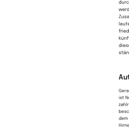
durc
werd
Zusa
laut
frie
künf
dies
stän
Au
Geral
ist 
zahl
besc
dem 
Hirn