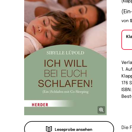
(Klap
(Ein
von
S
Kl
Verl
1. Au
Klap
176 
ISBN
Best
Die 
Leseprobe ansehen