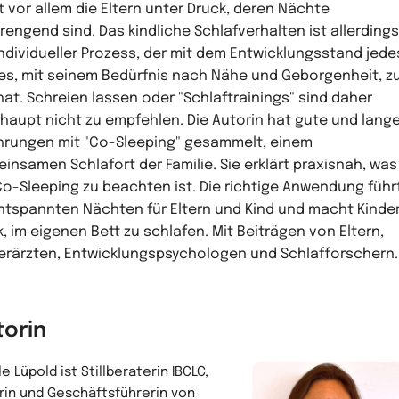
t vor allem die Eltern unter Druck, deren Nächte
rengend sind. Das kindliche Schlafverhalten ist allerdings
individueller Prozess, der mit dem Entwicklungsstand jede
es, mit seinem Bedürfnis nach Nähe und Geborgenheit, z
hat. Schreien lassen oder "Schlaftrainings" sind daher
haupt nicht zu empfehlen. Die Autorin hat gute und lang
hrungen mit "Co-Sleeping" gesammelt, einem
insamen Schlafort der Familie. Sie erklärt praxisnah, was
Co-Sleeping zu beachten ist. Die richtige Anwendung führ
ntspannten Nächten für Eltern und Kind und macht Kinde
k, im eigenen Bett zu schlafen. Mit Beiträgen von Eltern,
erärzten, Entwicklungspsychologen und Schlafforschern.
torin
le Lüpold ist Stillberaterin IBCLC,
rin und Geschäftsführerin von