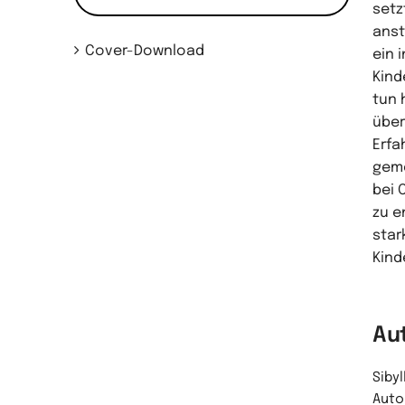
setz
anst
Cover-Download
ein 
Kind
tun 
über
Erfa
geme
bei 
zu e
star
Kind
Au
Sibyl
Auto