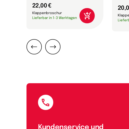
22,00 €
20,0
Klappenbroschur
Klapp
Lieferbar in 1-3 Werktagen
Liefer
Zurück
Weiter
E-Mail
Kundenservice und