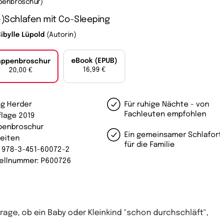
penbroschur)
-)Schlafen mit Co-Sleeping
ibylle Lüpold
(Autorin)
eBook (EPUB)
appenbroschur
16,99 €
20,00 €
ag Herder
Für ruhige Nächte - von
Fachleuten empfohlen
flage 2019
penbroschur
Ein gemeinsamer Schlafor
Seiten
für die Familie
: 978-3-451-60072-2
ellnummer: P600726
Frage, ob ein Baby oder Kleinkind "schon durchschläft",