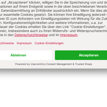
die Zeit vergeht
Glücksfaktor Dankbarke
Walter, Julia Sterthoff,
Anselm Grün, Lorenz Marti, Rudo
rd Uhde u.a.
Walter u.a.
0 €
4,50 €
9,00 €
4,50 €
hur
Broschur
bar in 1-3 Werktagen
Lieferbar in 1-3 Werktagen