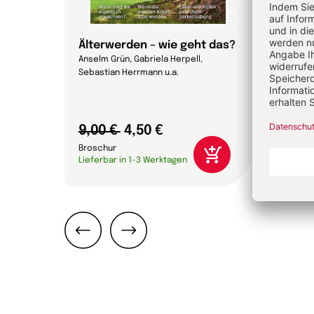
Älterwerden – wie geht das?
Wie 
Anselm Grün, Gabriela Herpell,
Rudolf 
Sebastian Herrmann u.a.
Bernha
9,00 €
4,50 €
10,0
Broschur
Brosc
Lieferbar in 1-3 Werktagen
Liefer
Zurück
Weiter