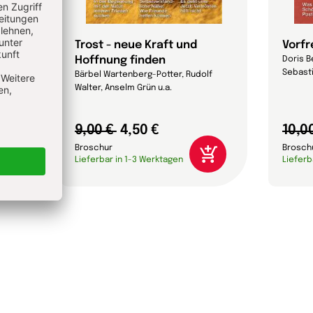
it
Trost - neue Kraft und
Vorf
Hoffnung finden
lf
Doris B
Sebasti
Bärbel Wartenberg-Potter, Rudolf
Walter, Anselm Grün u.a.
9,00 €
4,50 €
10,0
Broschur
Brosch
Lieferbar in 1-3 Werktagen
Lieferb