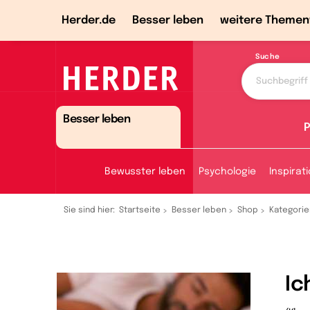
Herder.de
Besser leben
weitere Themen
Suche
Besser leben
P
Bewusster leben
Psychologie
Inspirat
Sie sind hier:
Startseite
Besser leben
Shop
Kategorie
Ic