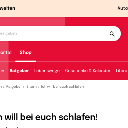
welten
Auto
ortal
Shop
ion
Ratgeber
Lebenswege
Geschenke & Kalender
Litera
n
Ratgeber
Eltern
Ich will bei euch schlafen!
h will bei euch schlafen!