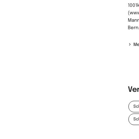
1001
(www
Mann
Bern
Me
Ve
Sc
Sc