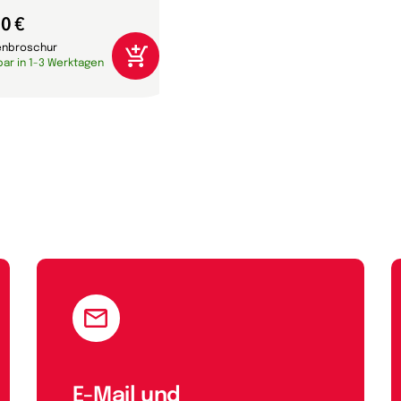
0 €
enbroschur
bar in 1-3 Werktagen
E-Mail und