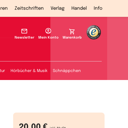
ren
Zeitschriften
Verlag
Handel
Info
Newsletter
Mein Konto
Warenkorb
tur
Hörbücher & Musik
Schnäppchen
20,00 €