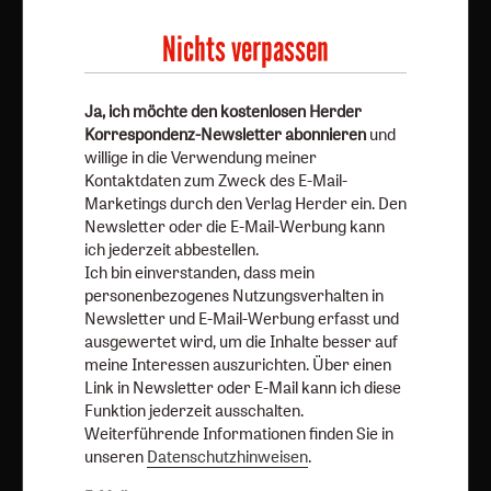
Newsletter oder die E-Mail-Werbung kann ich jederzeit
Nichts verpassen
abbestellen.
Ich bin einverstanden, dass mein personenbezogenes
Nutzungsverhalten in Newsletter und E-Mail-Werbung
Ja, ich möchte den kostenlosen Herder
erfasst und ausgewertet wird, um die Inhalte besser auf
Korrespondenz-Newsletter abonnieren
und
willige in die Verwendung meiner
meine Interessen auszurichten. Über einen Link in
Kontaktdaten zum Zweck des E-Mail-
Newsletter oder E-Mail kann ich diese Funktion jederzeit
Marketings durch den Verlag Herder ein. Den
ausschalten.
Newsletter oder die E-Mail-Werbung kann
Weiterführende Informationen finden Sie in unseren
ich jederzeit abbestellen.
Datenschutzhinweisen
.
Ich bin einverstanden, dass mein
personenbezogenes Nutzungsverhalten in
E-Mail
Newsletter und E-Mail-Werbung erfasst und
ausgewertet wird, um die Inhalte besser auf
meine Interessen auszurichten. Über einen
Link in Newsletter oder E-Mail kann ich diese
Funktion jederzeit ausschalten.
Jetzt anmelden
Weiterführende Informationen finden Sie in
unseren
Datenschutzhinweisen
.