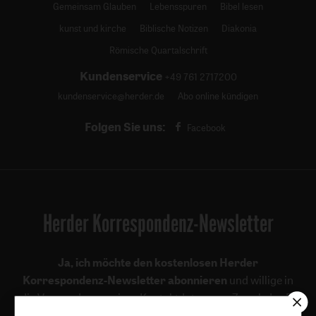
Gemeinsam Glauben
Lebensspuren
Bibel lesen
kunst und kirche
Biblische Notizen
Diakonia
Römische Quartalschrift
Kundenservice
+49 761 2717200
kundenservice@herder.de
Abo online kündigen
Folgen Sie uns:
Facebook
Herder Korrespondenz-Newsletter
Ja, ich möchte den kostenlosen Herder
Korrespondenz-Newsletter abonnieren
und willige in
die Verwendung meiner Kontaktdaten zum Zweck des E-
Mail-Marketings durch den Verlag Herder ein. Den