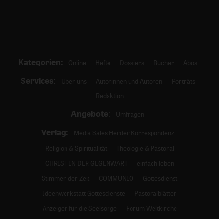
Kategorien:
Online
Hefte
Dossiers
Bücher
Abos
Services:
Über uns
Autorinnen und Autoren
Porträts
Redaktion
Angebote:
Umfragen
Verlag:
Media Sales Herder Korrespondenz
Religion & Spiritualität
Theologie & Pastoral
CHRIST IN DER GEGENWART
einfach leben
Stimmen der Zeit
COMMUNIO
Gottesdienst
Ideenwerkstatt Gottesdienste
Pastoralblätter
Anzeiger für die Seelsorge
Forum Weltkirche