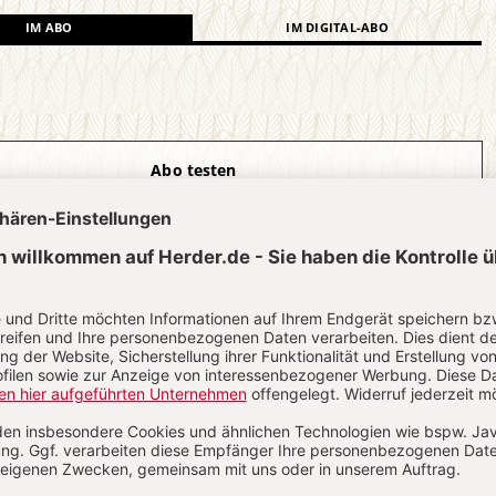
IM ABO
IM DIGITAL-ABO
Abo testen
?
Anmelden
s
Dr. phil., Priester und Publizist, Wiesbaden;