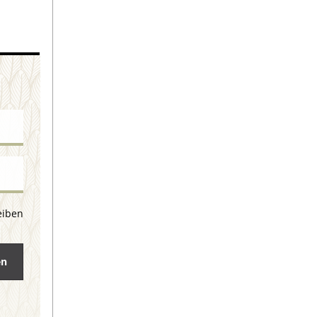
eiben
en