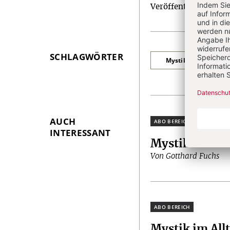
Veröffentlichungen z
Artikel-
Infos
SCHLAGWÖRTER
Mystik im Alltag
AUCH
Plus
INTERESSANT
Mystik im All
Von Gotthard Fuchs
Plus
Mystik im All