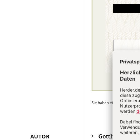
Sie haben ein Abonnement
AUTOR
Gotthard Fuch
Überschrift