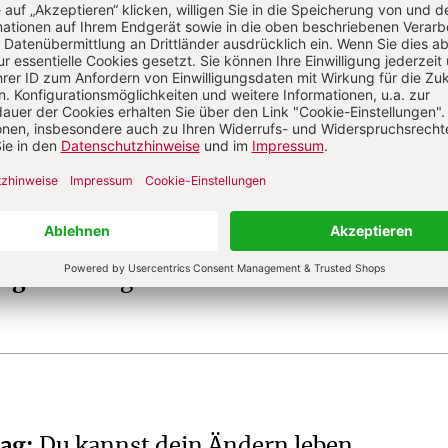
u Theologie, Spiritualität, Religionspädagogik.
tag
:
Frühlingserwachen
tag
:
Du kannst dein Ändern leben