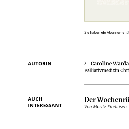
Sie haben ein Abonnement
AUTORIN
Caroline Ward
Überschrift
Palliativmedizin Ch
Artikel-
Infos
AUCH
Der Wochenrü
INTERESSANT
Von Moritz Findeisen