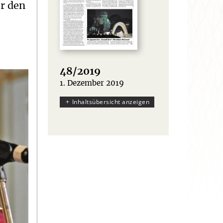
ür den
48/2019
1. Dezember 2019
:
Inhaltsübersicht anzeigen