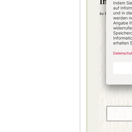
Im Abo
Ihr Plus: Zugriff au
4 Hefte + 
75,40
danach
inkl. MwSt., zzg