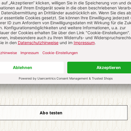
ch auf alle anderen Artikel im Abo-Bereich
4 Hefte digital 0,00 €
 € für 26 Ausgaben pro Halbjahr + Digitalzugang
l. 27,30 € Versand (D)
IM ABO
IM DIGITAL-ABO
Abo testen