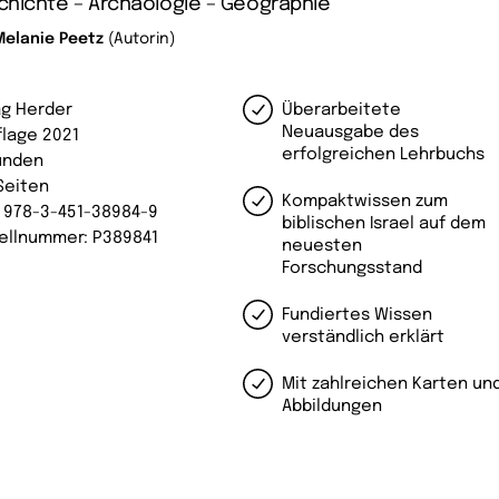
hichte – Archäologie – Geographie
Melanie Peetz
(Autorin)
ag Herder
Überarbeitete
Neuausgabe des
flage 2021
erfolgreichen Lehrbuchs
unden
Seiten
Kompaktwissen zum
: 978-3-451-38984-9
biblischen Israel auf dem
ellnummer: P389841
neuesten
Forschungsstand
Fundiertes Wissen
verständlich erklärt
Mit zahlreichen Karten un
Abbildungen