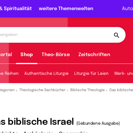
& Spiritualität
weitere Themenwelten
Auto
ortal
Shop
Theo-Börse
Zeitschriften
he Reihen
Authentische Liturgie
Liturgie für Laien
Werk- un
tegorien
Theologische Sachbücher
Biblische Theologie
Das biblische
s biblische Israel
(Gebundene Ausgabe)