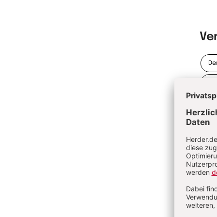
Ve
De
De
Sy
Di
Di
Bi
Gl