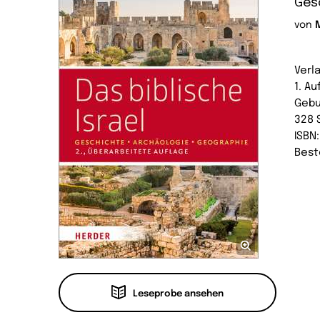
Gesc
von
Verl
1. Au
Geb
328 
ISBN
Best
Leseprobe ansehen