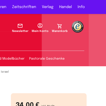
ren
Zeitschriften
Verlag
Handel
Info
Newsletter
Mein Konto
Warenkorb
d Modellbücher
Pastorale Geschenke
 Israel
34,00 €