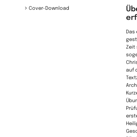
Üb
Cover-Download
er
Das 
gest
Zeit
soge
Chri
auf 
Text
Arch
Kurz
Übun
Prüf
erst
Heil
Gesc