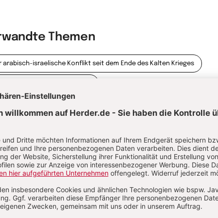
rwandte Themen
r arabisch-israelische Konflikt seit dem Ende des Kalten Krieges
r arabisch-israelische Konflikt
noptischer Vergleich und synoptische Frage
Christentum
e Bibel - Altes und Neues Testament
e Herder-Übersetzung der Bibel
Israel: Wanderndes Gottesvolk
belverse
Versuchung
eichnis von den Arbeitern im Weinberg
Apostel
Volk Gottes