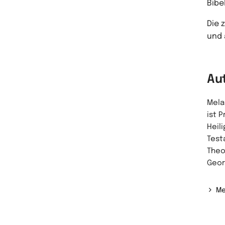
Bibe
Die 
und 
Au
Melan
ist P
Heil
Test
Theo
Geor
Me