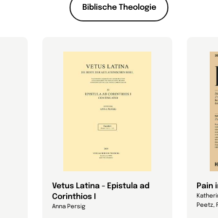
Biblische Theologie
Vetus Latina - Epistula ad
Pain 
Corinthios I
Katheri
Peetz, 
Anna Persig