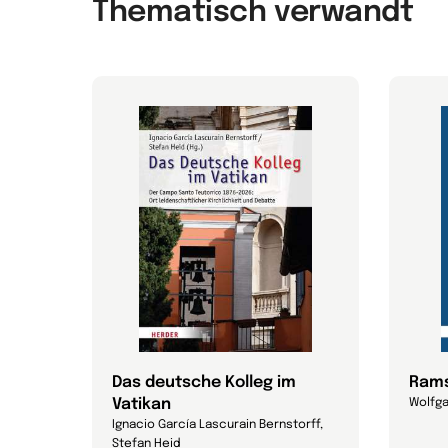
Thematisch verwandt
s
Das deutsche Kolleg im
Ramse
Vatikan
Wolfga
Ignacio García Lascurain Bernstorff,
Stefan Heid