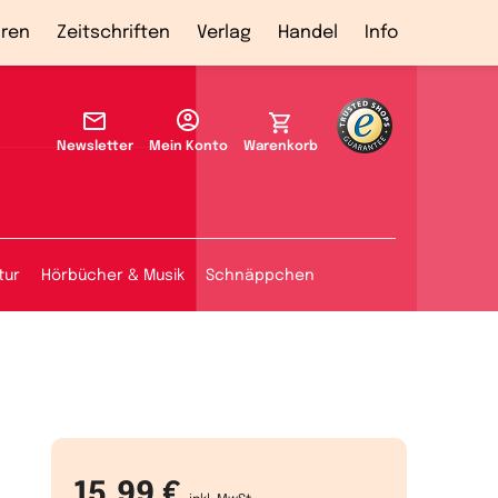
ren
Zeitschriften
Verlag
Handel
Info
Newsletter
Mein Konto
Warenkorb
tur
Hörbücher & Musik
Schnäppchen
15,99 €