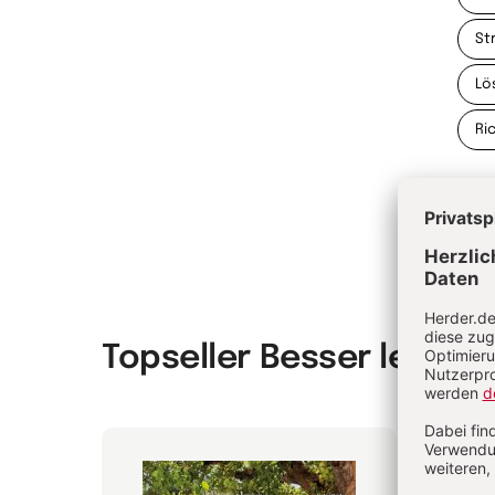
St
Lö
Ri
Topseller Besser leben