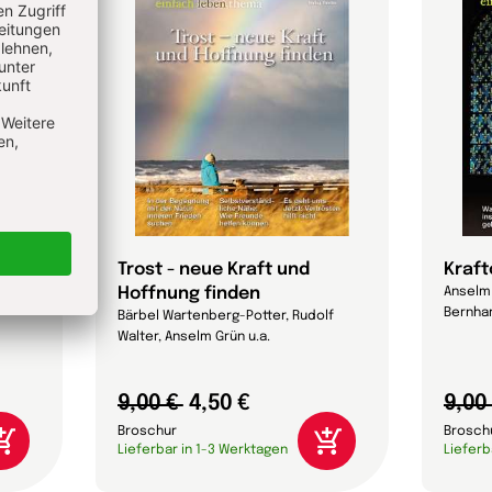
it
Trost - neue Kraft und
Kraft
Hoffnung finden
lf
Anselm 
Bernhar
Bärbel Wartenberg-Potter, Rudolf
Walter, Anselm Grün u.a.
9,00 €
4,50 €
9,00
Broschur
Brosch
Lieferbar in 1-3 Werktagen
Lieferb