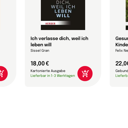
Ich verlasse dich, weil ich
Gesu
leben will
Kinde
Sissel Gran
Felix N
18,00 €
22,0
Kartonierte Ausgabe
Gebund
Lieferbar in 1-3 Werktagen
Lieferb