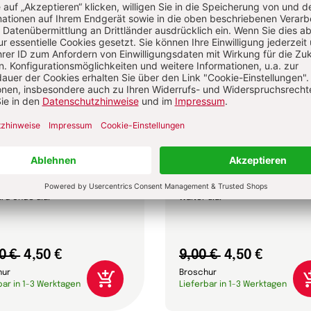
die Zeit vergeht
Glücksfaktor Dankbarke
Walter, Julia Sterthoff,
Anselm Grün, Lorenz Marti, Rudo
rd Uhde u.a.
Walter u.a.
0 €
4,50 €
9,00 €
4,50 €
hur
Broschur
bar in 1-3 Werktagen
Lieferbar in 1-3 Werktagen