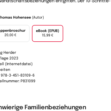
andtschaftsbeziehungen entgiften. Der 10-Schritte-
Thomas Hohensee
(Autor)
appenbroschur
eBook (EPUB)
20,00 €
15,99 €
ag Herder
uflage 2023
ell (Internetdatei)
Seiten
: 978-3-451-83109-6
ellnummer: P831099
hwierige Familienbeziehungen