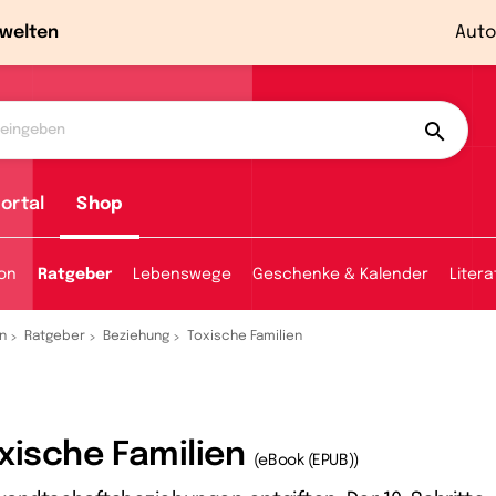
welten
Auto
ortal
Shop
ion
Ratgeber
Lebenswege
Geschenke & Kalender
Litera
n
Ratgeber
Beziehung
Toxische Familien
xische Familien
(eBook (EPUB))