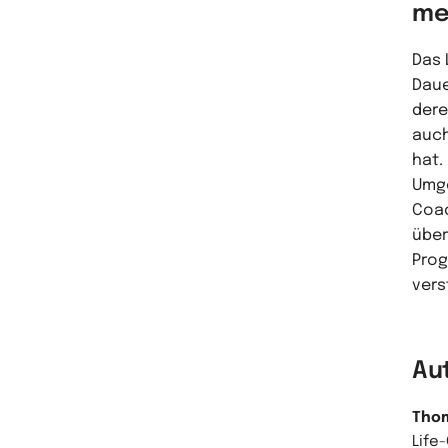
me
Das 
Daue
dere
auch
hat.
Umge
Coac
über
Prog
vers
Au
Tho
Life