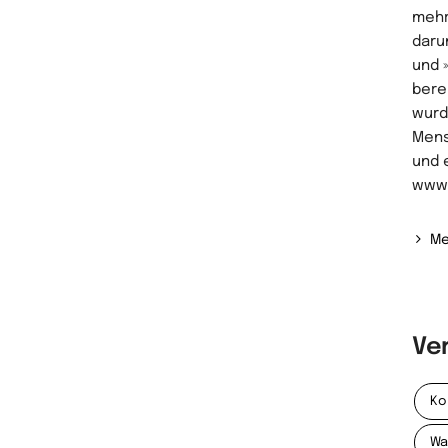
mehr
daru
und 
bere
wurde
Mens
und 
www
Me
Ve
Ko
Wa