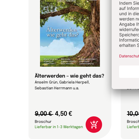
Älterwerden – wie geht das?
Wie 
Anselm Grün, Gabriela Herpell,
Rudolf 
Sebastian Herrmann u.a.
Bernha
9,00 €
4,50 €
10,0
Broschur
Brosc
Lieferbar in 1-3 Werktagen
Liefer