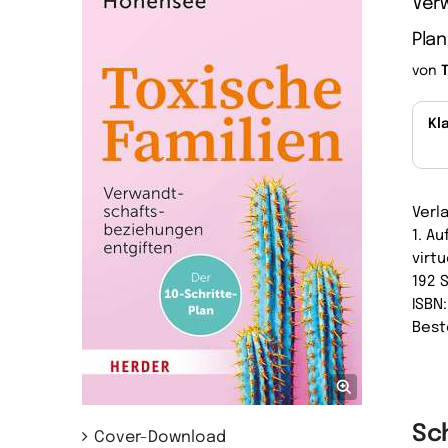
Verw
Plan
von
Kl
Verl
1. A
virtu
192 
ISBN
Best
Sc
Cover-Download