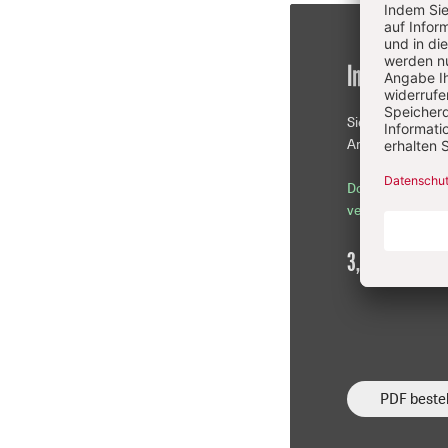
Im Einzelkau
Sie erhalten die
Artikel als PDF-D
Download sofor
verfügbar
3,90 €
inkl. Mw
PDF bestel