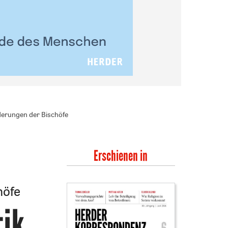
derungen der Bischöfe
Erschienen in
höfe
tik