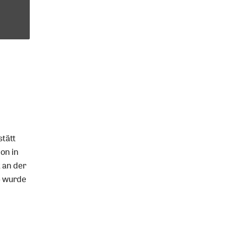
stätt
ion in
 an der
6 wurde