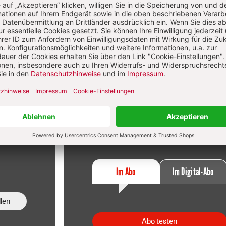
f
Im Abo
sen
Ihr Plus: Zugriff auch auf alle anderen
atei.
Artikel im Abo-Bereich
t
2 Hefte + 2 Hefte digital 0,00 €
120,40 € für 7 Ausgaben pro Halbjahr +
danach
Digitalzugang
St
inkl. MwSt., zzgl. 9,10 € Versand (D)
Im Abo
Im Digital-Abo
len
Abo testen