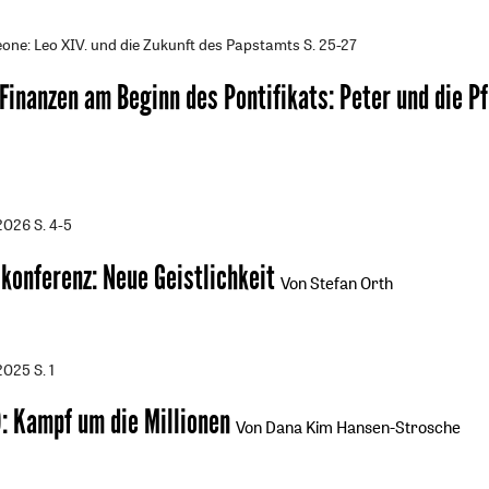
one: Leo XIV. und die Zukunft des Papstamts
S. 25-27
 Finanzen am Beginn des Pontifikats
:
Peter und die P
/2026
S. 4-5
skonferenz
:
Neue Geistlichkeit
Von Stefan Orth
/2025
S. 1
D
:
Kampf um die Millionen
Von Dana Kim Hansen-Strosche