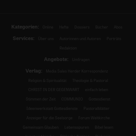
Kategorien:
Online
Hefte
Dossiers
Bücher
Abos
Services:
Über uns
Autorinnen und Autoren
Porträts
Redaktion
Angebote:
Umfragen
Verlag:
Media Sales Herder Korrespondenz
Religion & Spiritualität
Theologie & Pastoral
CHRIST IN DER GEGENWART
einfach leben
Stimmen der Zeit
COMMUNIO
Gottesdienst
Ideenwerkstatt Gottesdienste
Pastoralblätter
Anzeiger für die Seelsorge
Forum Weltkirche
Gemeinsam Glauben
Lebensspuren
Bibel lesen