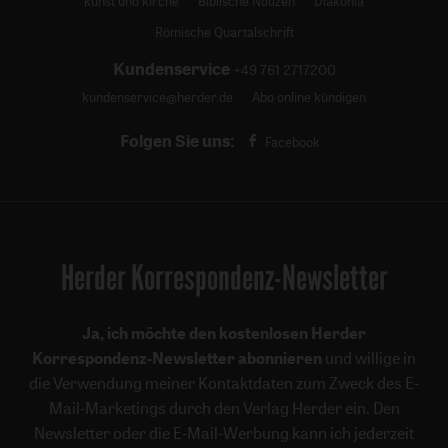
kunst und kirche
Biblische Notizen
Diakonia
Römische Quartalschrift
Kundenservice
+49 761 2717200
kundenservice@herder.de
Abo online kündigen
Folgen Sie uns:
Facebook
Herder Korrespondenz-Newsletter
Ja, ich möchte den kostenlosen Herder
Korrespondenz-Newsletter abonnieren
und willige in
die Verwendung meiner Kontaktdaten zum Zweck des E-
Mail-Marketings durch den Verlag Herder ein. Den
Newsletter oder die E-Mail-Werbung kann ich jederzeit