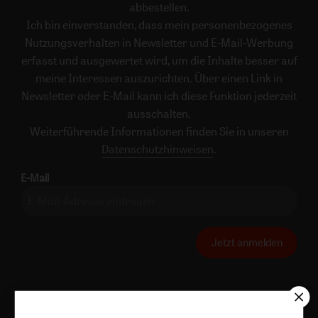
abbestellen.
Ich bin einverstanden, dass mein personenbezogenes
Nutzungsverhalten in Newsletter und E-Mail-Werbung
erfasst und ausgewertet wird, um die Inhalte besser auf
meine Interessen auszurichten. Über einen Link in
Newsletter oder E-Mail kann ich diese Funktion jederzeit
ausschalten.
Weiterführende Informationen finden Sie in unseren
Datenschutzhinweisen
.
E-Mail
Jetzt anmelden